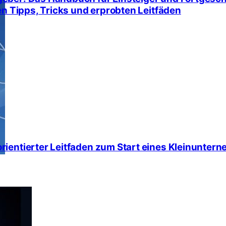
en Tipps, Tricks und erprobten Leitfäden
ientierter Leitfaden zum Start eines Kleinunter