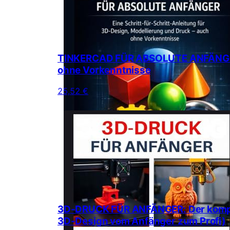
TINKERCAD FÜR ABSOLUTE ANFÄNGER: E
ohne Vorkenntnisse
25,52 €
3D-DRUCK FÜR ANFÄNGER: Der komplet
3D-Design vom Anfänger zum Profi)