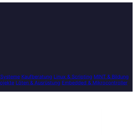
 Systeme
Kaufberatung
Linux & Scripting
MINT & Bildung
rojekte
Löten & Ausrüstung
Embedded & Mikrocontroller