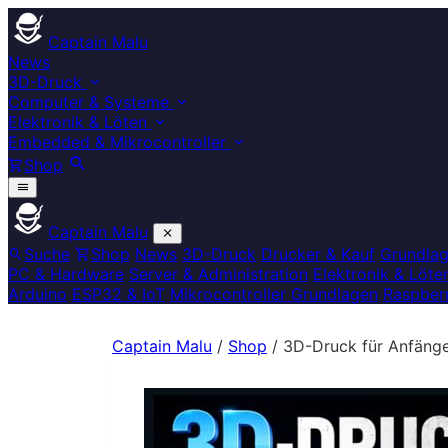
Captain Malu
News
3D-Druck
Computer & Systeme
Elektronik & Löten
Embedded & Mikrocontroller
Shop
Captain Malu
Suche
Shop
News
3D-Druck
Drucker & Kauf
Grundla
PC & Hardware
Server & Administration
Elektronik & Löte
Arduino
ESP32 & IoT
Mikrocontroller Grundlagen
Raspberr
Captain Malu
/
Shop
/
3D-Druck für Anfänger: