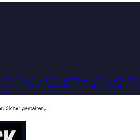
gen
Materialien & Zubehör
Software & Services
Computer &
n
Bauteile & Werkzeuge
Elektronik Grundlagen
Elektronik P
y Pi
 Sicher gestalten,...