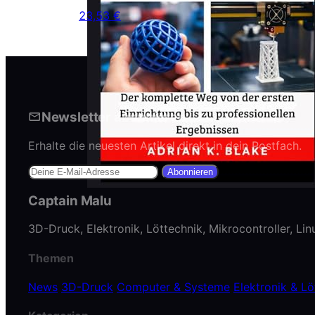
23,53 €
Newsletter abonnieren
Erhalte die neuesten Artikel direkt in dein Postfach.
Abonnieren
Captain Malu
3D-Druck, Elektronik, Löttechnik, Mikrocontroller, Li
Themen
News
3D-Druck
Computer & Systeme
Elektronik & Lö