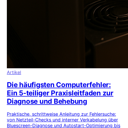
Artikel
Die häufigsten Computerfehler:
Ein 5-teiliger Praxisleitfaden zur
Diagnose und Behebung
Praktische, schrittweise Anleitung zur Fehlersuche:
von Netzteil-Checks und interner Verkabelung über
Bluescreen-Diagnose und Autostart-Optimierung bis