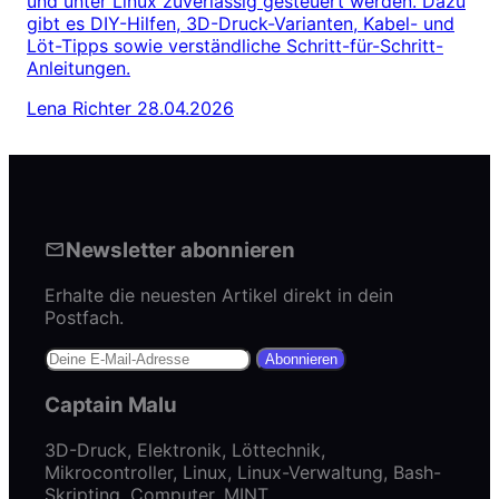
und unter Linux zuverlässig gesteuert werden. Dazu
gibt es DIY-Hilfen, 3D-Druck-Varianten, Kabel- und
Löt-Tipps sowie verständliche Schritt-für-Schritt-
Anleitungen.
Lena Richter
28.04.2026
Newsletter abonnieren
Erhalte die neuesten Artikel direkt in dein
Postfach.
Abonnieren
Captain Malu
3D-Druck, Elektronik, Löttechnik,
Mikrocontroller, Linux, Linux-Verwaltung, Bash-
Skripting, Computer, MINT