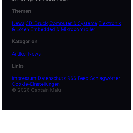
Themen
News
3D-Druck
Computer & Systeme
Elektronik
& Löten
Embedded & Mikrocontroller
Kategorien
Artikel
News
Links
Impressum
Datenschutz
RSS Feed
Schlagwörter
Cookie-Einstellungen
© 2026 Captain Malu