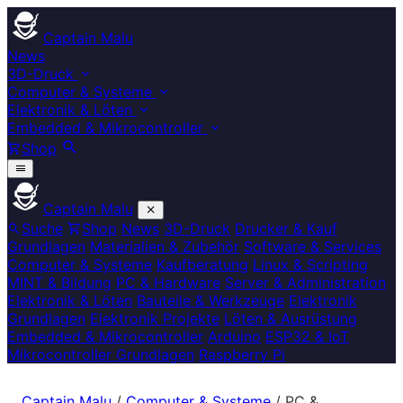
Captain Malu
News
3D-Druck
Computer & Systeme
Elektronik & Löten
Embedded & Mikrocontroller
Shop
Captain Malu
Suche
Shop
News
3D-Druck
Drucker & Kauf
Grundlagen
Materialien & Zubehör
Software & Services
Computer & Systeme
Kaufberatung
Linux & Scripting
MINT & Bildung
PC & Hardware
Server & Administration
Elektronik & Löten
Bauteile & Werkzeuge
Elektronik
Grundlagen
Elektronik Projekte
Löten & Ausrüstung
Embedded & Mikrocontroller
Arduino
ESP32 & IoT
Mikrocontroller Grundlagen
Raspberry Pi
Captain Malu
/
Computer & Systeme
/
PC &