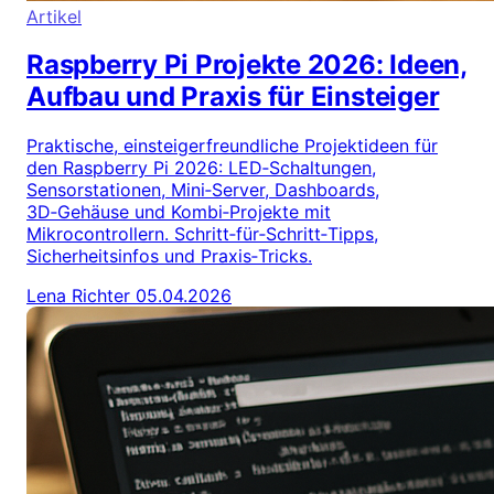
Artikel
Raspberry Pi Projekte 2026: Ideen,
Aufbau und Praxis für Einsteiger
Praktische, einsteigerfreundliche Projektideen für
den Raspberry Pi 2026: LED‑Schaltungen,
Sensorstationen, Mini‑Server, Dashboards,
3D‑Gehäuse und Kombi‑Projekte mit
Mikrocontrollern. Schritt‑für‑Schritt‑Tipps,
Sicherheitsinfos und Praxis‑Tricks.
Lena Richter
05.04.2026