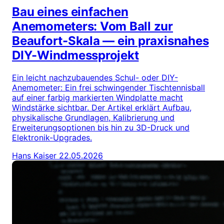
Bau eines einfachen
Anemometers: Vom Ball zur
Beaufort-Skala — ein praxisnahes
DIY-Windmessprojekt
Ein leicht nachzubauendes Schul- oder DIY-
Anemometer: Ein frei schwingender Tischtennisball
auf einer farbig markierten Windplatte macht
Windstärke sichtbar. Der Artikel erklärt Aufbau,
physikalische Grundlagen, Kalibrierung und
Erweiterungsoptionen bis hin zu 3D-Druck und
Elektronik-Upgrades.
Hans Kaiser
22.05.2026