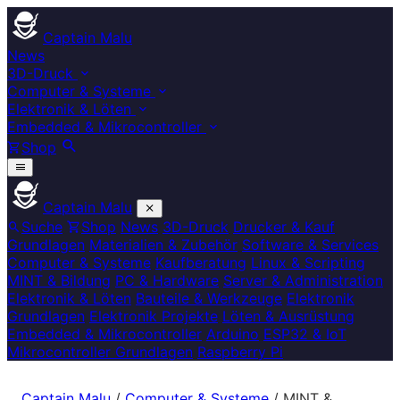
Captain Malu
News
3D-Druck
Computer & Systeme
Elektronik & Löten
Embedded & Mikrocontroller
Shop
Captain Malu
Suche
Shop
News
3D-Druck
Drucker & Kauf
Grundlagen
Materialien & Zubehör
Software & Services
Computer & Systeme
Kaufberatung
Linux & Scripting
MINT & Bildung
PC & Hardware
Server & Administration
Elektronik & Löten
Bauteile & Werkzeuge
Elektronik
Grundlagen
Elektronik Projekte
Löten & Ausrüstung
Embedded & Mikrocontroller
Arduino
ESP32 & IoT
Mikrocontroller Grundlagen
Raspberry Pi
Captain Malu
/
Computer & Systeme
/
MINT &