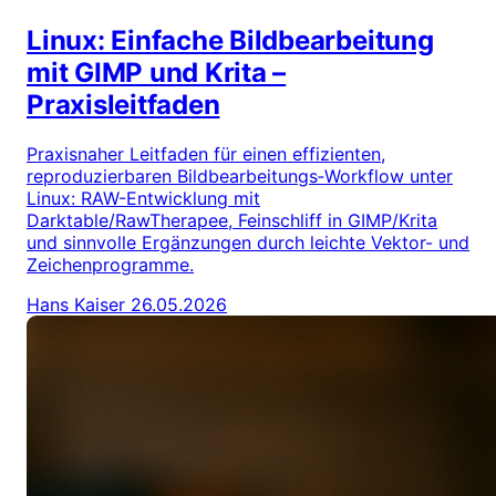
Linux: Einfache Bildbearbeitung
mit GIMP und Krita –
Praxisleitfaden
Praxisnaher Leitfaden für einen effizienten,
reproduzierbaren Bildbearbeitungs‑Workflow unter
Linux: RAW-Entwicklung mit
Darktable/RawTherapee, Feinschliff in GIMP/Krita
und sinnvolle Ergänzungen durch leichte Vektor- und
Zeichenprogramme.
Hans Kaiser
26.05.2026