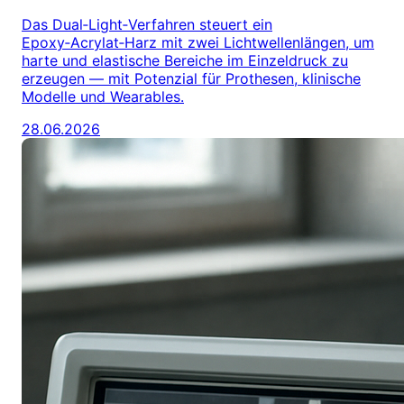
Das Dual‑Light‑Verfahren steuert ein
Epoxy‑Acrylat‑Harz mit zwei Lichtwellenlängen, um
harte und elastische Bereiche im Einzeldruck zu
erzeugen — mit Potenzial für Prothesen, klinische
Modelle und Wearables.
28.06.2026