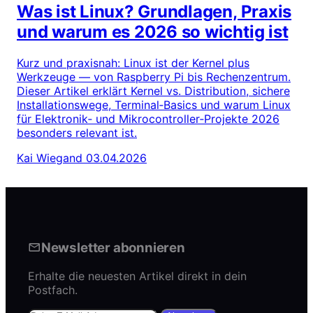
Was ist Linux? Grundlagen, Praxis
und warum es 2026 so wichtig ist
Kurz und praxisnah: Linux ist der Kernel plus
Werkzeuge — von Raspberry Pi bis Rechenzentrum.
Dieser Artikel erklärt Kernel vs. Distribution, sichere
Installationswege, Terminal‑Basics und warum Linux
für Elektronik‑ und Mikrocontroller‑Projekte 2026
besonders relevant ist.
Kai Wiegand
03.04.2026
Newsletter abonnieren
Erhalte die neuesten Artikel direkt in dein
Postfach.