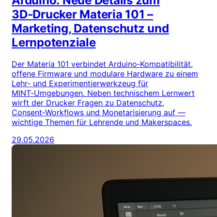
Arduino: Neue Details zum
3D‑Drucker Materia 101 –
Marketing, Datenschutz und
Lernpotenziale
Der Materia 101 verbindet Arduino‑Kompatibilität,
offene Firmware und modulare Hardware zu einem
Lehr- und Experimentierwerkzeug für
MINT‑Umgebungen. Neben technischem Lernwert
wirft der Drucker Fragen zu Datenschutz,
Consent‑Workflows und Monetarisierung auf —
wichtige Themen für Lehrende und Makerspaces.
29.05.2026