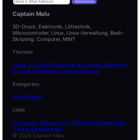
Abonnieren
Captain Malu
3D-Druck, Elektronik, Löttechnik,
Mikrocontroller, Linux, Linux-Verwaltung, Bash-
Skripting, Computer, MINT
Themen
News
3D-Druck
Computer & Systeme
Elektronik
& Löten
Embedded & Mikrocontroller
Kategorien
Artikel
News
Links
Impressum
Datenschutz
RSS Feed
Schlagwörter
Cookie-Einstellungen
© 2026 Captain Malu