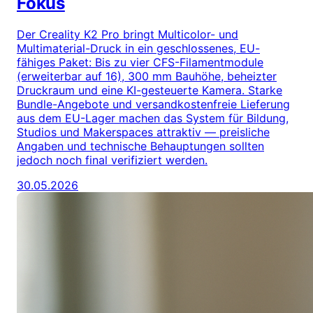
Fokus
Der Creality K2 Pro bringt Multicolor- und
Multimaterial-Druck in ein geschlossenes, EU-
fähiges Paket: Bis zu vier CFS-Filamentmodule
(erweiterbar auf 16), 300 mm Bauhöhe, beheizter
Druckraum und eine KI-gesteuerte Kamera. Starke
Bundle-Angebote und versandkostenfreie Lieferung
aus dem EU-Lager machen das System für Bildung,
Studios und Makerspaces attraktiv — preisliche
Angaben und technische Behauptungen sollten
jedoch noch final verifiziert werden.
30.05.2026