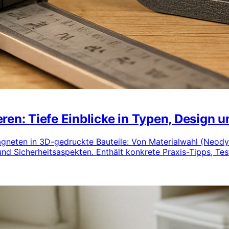
ren: Tiefe Einblicke in Typen, Design u
Magneten in 3D-gedruckte Bauteile: Von Materialwahl (Neod
 Sicherheitsaspekten. Enthält konkrete Praxis-Tipps, Test