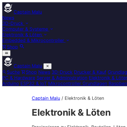
Captain Malu
News
3D-Druck
Computer & Systeme
Elektronik & Löten
Embedded & Mikrocontroller
Shop
Captain Malu
Suche
Shop
News
3D-Druck
Drucker & Kauf
Grundla
PC & Hardware
Server & Administration
Elektronik & Löte
Arduino
ESP32 & IoT
Mikrocontroller Grundlagen
Raspberr
Captain Malu
/
Elektronik & Löten
Elektronik & Löten
Praxiswissen zu Elektronik, Bauteilen, Löten