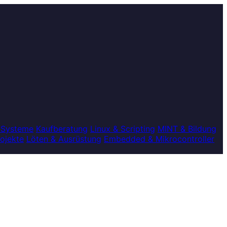
 Systeme
Kaufberatung
Linux & Scripting
MINT & Bildung
rojekte
Löten & Ausrüstung
Embedded & Mikrocontroller