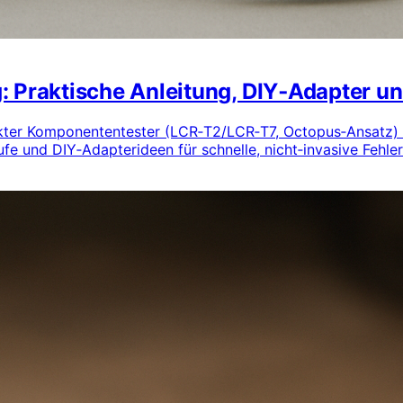
: Praktische Anleitung, DIY‑Adapter un
akter Komponententester (LCR‑T2/LCR‑T7, Octopus‑Ansatz) 
äufe und DIY‑Adapterideen für schnelle, nicht‑invasive Fehle