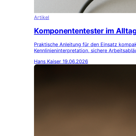
Artikel
Komponententester im Alltag
Praktische Anleitung für den Einsatz komp
Kennlinieninterpretation, sichere Arbeitsabl
Hans Kaiser
19.06.2026