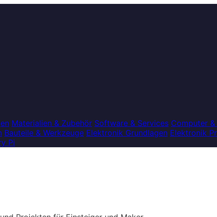
gen
Materialien & Zubehör
Software & Services
Computer &
n
Bauteile & Werkzeuge
Elektronik Grundlagen
Elektronik P
y Pi
 und Projekten für Einsteiger und Maker.