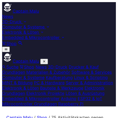
Captain Malu
News
3D-Druck
Computer & Systeme
Elektronik & Löten
Embedded & Mikrocontroller
Shop
Captain Malu
Suche
Shop
News
3D-Druck
Drucker & Kauf
Grundlagen
Materialien & Zubehör
Software & Services
Computer & Systeme
Kaufberatung
Linux & Scripting
MINT & Bildung
PC & Hardware
Server & Administration
Elektronik & Löten
Bauteile & Werkzeuge
Elektronik
Grundlagen
Elektronik Projekte
Löten & Ausrüstung
Embedded & Mikrocontroller
Arduino
ESP32 & IoT
Mikrocontroller Grundlagen
Raspberry Pi
Captain Malu
/
Shop
/
75 Aktivitätskarten gegen