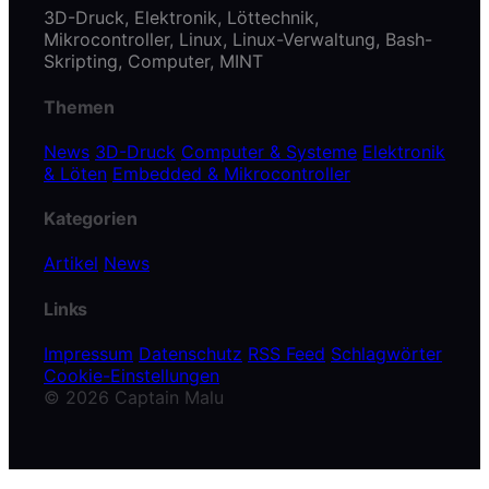
3D-Druck, Elektronik, Löttechnik,
Mikrocontroller, Linux, Linux-Verwaltung, Bash-
Skripting, Computer, MINT
Themen
News
3D-Druck
Computer & Systeme
Elektronik
& Löten
Embedded & Mikrocontroller
Kategorien
Artikel
News
Links
Impressum
Datenschutz
RSS Feed
Schlagwörter
Cookie-Einstellungen
© 2026 Captain Malu