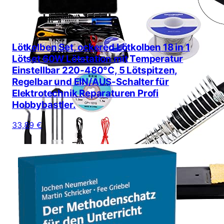
Lötkolben Set, ockered Lötkolben 18 in 1
Lötset 60W Lötstation mit Temperatur
Einstellbar 220-480°C, 5 Lötspitzen,
Regelbar und EIN/AUS-Schalter für
Elektrotechnik Reparaturen Profi
Hobbybastler.
33,89 €