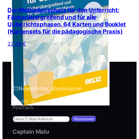
Der Methodenschatz für den Unterricht:
Fächerübergreifend und für alle
Unterrichtsphasen. 64 Karten und Booklet
(Kartensets für die pädagogische Praxis)
22,99 €
Newsletter abonnieren
Erhalte die neuesten Artikel direkt in dein
Postfach.
Abonnieren
Captain Malu