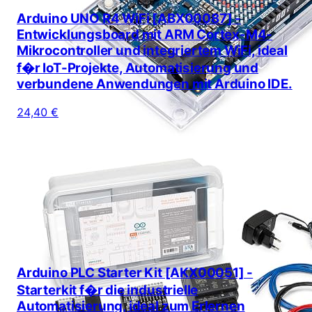
Arduino UNO R4 WiFi [ABX00087] -
Entwicklungsboard mit ARM Cortex-M4-
Mikrocontroller und integriertem WiFi, ideal
f�r IoT-Projekte, Automatisierung und
verbundene Anwendungen mit Arduino IDE.
24,40 €
Arduino PLC Starter Kit [AKX00051] -
Starterkit f�r die industrielle
Automatisierung, ideal zum Erlernen