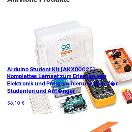
Arduino Student Kit [AKX00025] -
Komplettes Lernset zum Erlernen von
Elektronik und Programmierung, ideal f�r
Studenten und Anf�nger
58,10 €