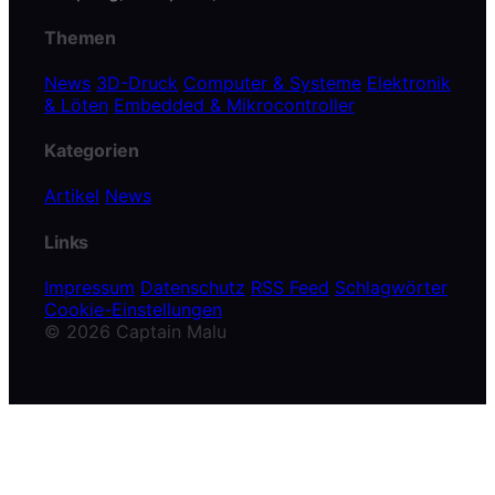
Themen
News
3D-Druck
Computer & Systeme
Elektronik
& Löten
Embedded & Mikrocontroller
Kategorien
Artikel
News
Links
Impressum
Datenschutz
RSS Feed
Schlagwörter
Cookie-Einstellungen
© 2026 Captain Malu