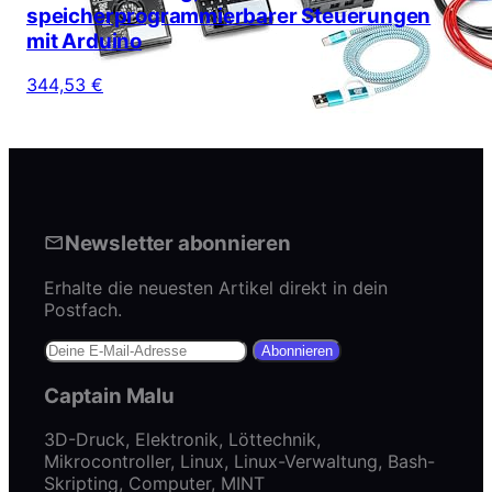
speicherprogrammierbarer Steuerungen
mit Arduino
344,53 €
Newsletter abonnieren
Erhalte die neuesten Artikel direkt in dein
Postfach.
Abonnieren
Captain Malu
3D-Druck, Elektronik, Löttechnik,
Mikrocontroller, Linux, Linux-Verwaltung, Bash-
Skripting, Computer, MINT