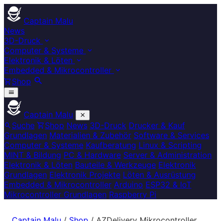
Captain Malu
News
3D-Druck
Computer & Systeme
Elektronik & Löten
Embedded & Mikrocontroller
Shop
Captain Malu
Suche
Shop
News
3D-Druck
Drucker & Kauf
Grundlagen
Materialien & Zubehör
Software & Services
Computer & Systeme
Kaufberatung
Linux & Scripting
MINT & Bildung
PC & Hardware
Server & Administration
Elektronik & Löten
Bauteile & Werkzeuge
Elektronik
Grundlagen
Elektronik Projekte
Löten & Ausrüstung
Embedded & Mikrocontroller
Arduino
ESP32 & IoT
Mikrocontroller Grundlagen
Raspberry Pi
Captain Malu
/
Shop
/
AZDelivery Mikrocontroller