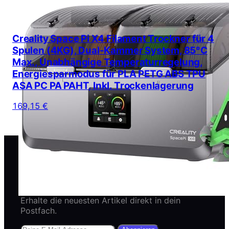
Creality Space Pi X4 Filament Trockner für 4
Spulen (4KG), Dual-Kammer System, 85°C
Max., Unabhängige Temperaturregelung,
Energiesparmodus für PLA PETG ABS TPU
ASA PC PA PAHT, Inkl. Trockenlagerung
169,15 €
Newsletter abonnieren
Erhalte die neuesten Artikel direkt in dein
Postfach.