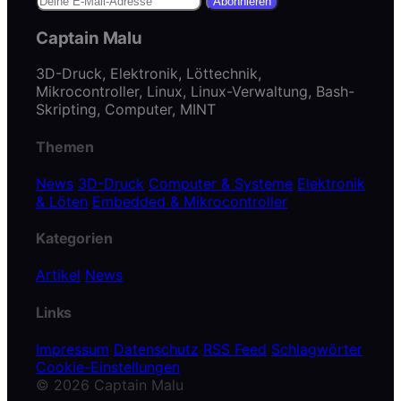
Abonnieren
Captain Malu
3D-Druck, Elektronik, Löttechnik,
Mikrocontroller, Linux, Linux-Verwaltung, Bash-
Skripting, Computer, MINT
Themen
News
3D-Druck
Computer & Systeme
Elektronik
& Löten
Embedded & Mikrocontroller
Kategorien
Artikel
News
Links
Impressum
Datenschutz
RSS Feed
Schlagwörter
Cookie-Einstellungen
© 2026 Captain Malu