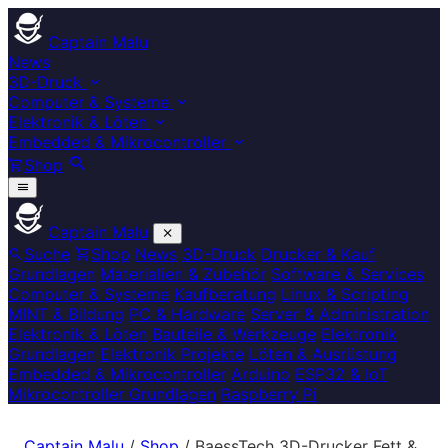
Captain Malu
News
3D-Druck
Computer & Systeme
Elektronik & Löten
Embedded & Mikrocontroller
Shop
Captain Malu
Suche
Shop
News
3D-Druck
Drucker & Kauf
Grundlagen
Materialien & Zubehör
Software & Services
Computer & Systeme
Kaufberatung
Linux & Scripting
MINT & Bildung
PC & Hardware
Server & Administration
Elektronik & Löten
Bauteile & Werkzeuge
Elektronik
Grundlagen
Elektronik Projekte
Löten & Ausrüstung
Embedded & Mikrocontroller
Arduino
ESP32 & IoT
Mikrocontroller Grundlagen
Raspberry Pi
Captain Malu
/
Shop
/
BaessTech 3D-Drucker Fett &