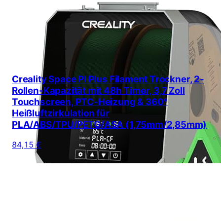
Creality Space PI Plus Filament Trockner, 2-
Rollen-Kapazität mit 48h Timer, 3,7 Zoll
Touchscreen, PTC-Heizung & 360°
Heißluftzirkulation für
PLA/ABS/TPU/PETG/ASA (1,75mm/2,85mm)
84,15 €