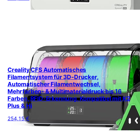
Creality CFS Automatisches
Filamentsystem für 3D-Drucker,
Automatischer Filamentwechsel,
Mehrfarben- & Multimaterialdruck bis 16
Farben, RFID-Erkennung, Kompatibel mit K2
Plus & Hi
254,15 €