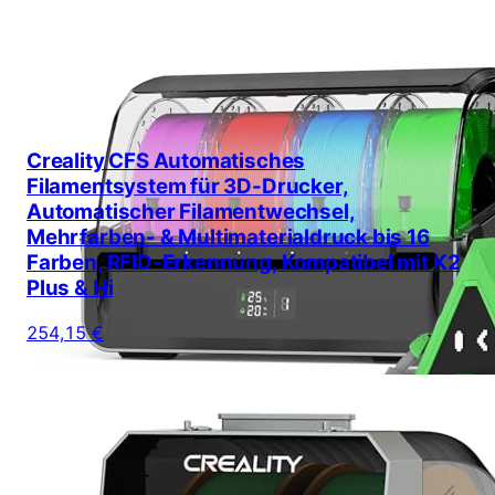
Creality CFS Automatisches
Filamentsystem für 3D-Drucker,
Automatischer Filamentwechsel,
Mehrfarben- & Multimaterialdruck bis 16
Farben, RFID-Erkennung, Kompatibel mit K2
Plus & Hi
254,15 €