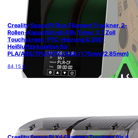
Creality Space PI Plus Filament Trockner, 2-
Rollen-Kapazität mit 48h Timer, 3,7 Zoll
Touchscreen, PTC-Heizung & 360°
Heißluftzirkulation für
PLA/ABS/TPU/PETG/ASA (1,75mm/2,85mm)
84,15 €
Creality Space Pi X4 Filament Trockner für 4