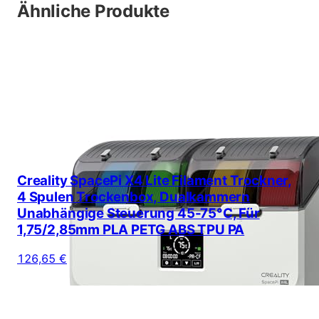
Ähnliche Produkte
Creality SpacePi X4 Lite Filament Trockner,
4 Spulen Trockenbox, Dualkammern
Unabhängige Steuerung 45-75°C, Für
1,75/2,85mm PLA PETG ABS TPU PA
126,65 €