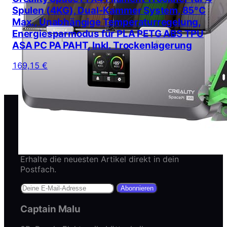
Spulen (4KG), Dual-Kammer System, 85°C
Max., Unabhängige Temperaturregelung,
Energiesparmodus für PLA PETG ABS TPU
ASA PC PA PAHT, Inkl. Trockenlagerung
169,15 €
Newsletter abonnieren
Erhalte die neuesten Artikel direkt in dein
Postfach.
Abonnieren
Captain Malu