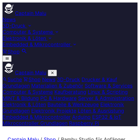
Captain Malu
News
3D-Druck
Computer & Systeme
Elektronik & Löten
Embedded & Mikrocontroller
Shop
Captain Malu
Suche
Shop
News
3D-Druck
Drucker & Kauf
Grundlagen
Materialien & Zubehör
Software & Services
Computer & Systeme
Kaufberatung
Linux & Scripting
MINT & Bildung
PC & Hardware
Server & Administration
Elektronik & Löten
Bauteile & Werkzeuge
Elektronik
Grundlagen
Elektronik Projekte
Löten & Ausrüstung
Embedded & Mikrocontroller
Arduino
ESP32 & IoT
Mikrocontroller Grundlagen
Raspberry Pi
Captain Malu
/
Shop
/
Bambu Studio für Anfänger