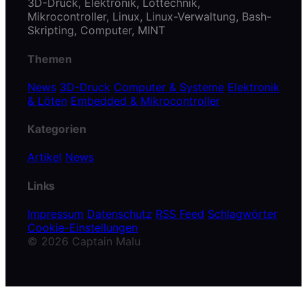
3D-Druck, Elektronik, Löttechnik,
Mikrocontroller, Linux, Linux-Verwaltung, Bash-
Skripting, Computer, MINT
Themen
News
3D-Druck
Computer & Systeme
Elektronik
& Löten
Embedded & Mikrocontroller
Kategorien
Artikel
News
Links
Impressum
Datenschutz
RSS Feed
Schlagwörter
Cookie-Einstellungen
© 2026 Captain Malu