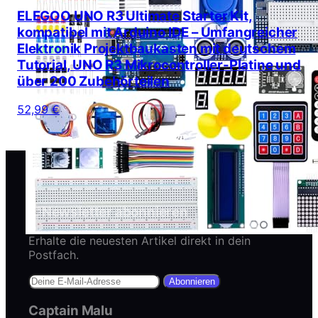
ELEGOO UNO R3 Ultimate Starter Kit,
kompatibel mit Arduino IDE – Umfangreicher
Elektronik Projektbaukasten mit deutschem
Tutorial, UNO R3 Mikrocontroller-Platine und
über 200 Zubehörteilen
52,99 €
Newsletter abonnieren
Erhalte die neuesten Artikel direkt in dein
Postfach.
Abonnieren
Captain Malu