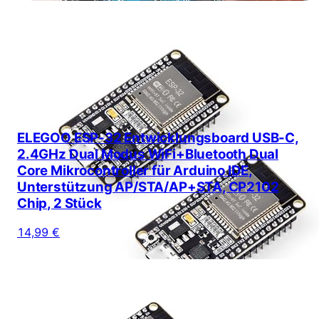
ELEGOO ESP-32 Entwicklungsboard USB-C,
2.4GHz Dual Modus WiFi+Bluetooth Dual
Core Mikrocontroller für Arduino IDE,
Unterstützung AP/STA/AP+STA, CP2102
Chip, 2 Stück
14,99 €