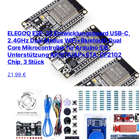
ELEGOO ESP-32 Entwicklungsboard USB-C,
2.4GHz Dual Modus WiFi+Bluetooth Dual
Core Mikrocontroller für Arduino IDE,
Unterstützung AP/STA/AP+STA, CP2102
Chip, 3 Stück
21,99 €