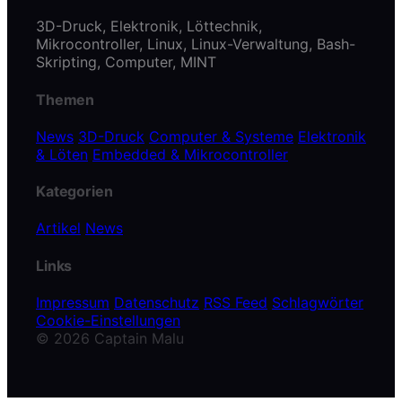
3D-Druck, Elektronik, Löttechnik,
Mikrocontroller, Linux, Linux-Verwaltung, Bash-
Skripting, Computer, MINT
Themen
News
3D-Druck
Computer & Systeme
Elektronik
& Löten
Embedded & Mikrocontroller
Kategorien
Artikel
News
Links
Impressum
Datenschutz
RSS Feed
Schlagwörter
Cookie-Einstellungen
© 2026 Captain Malu