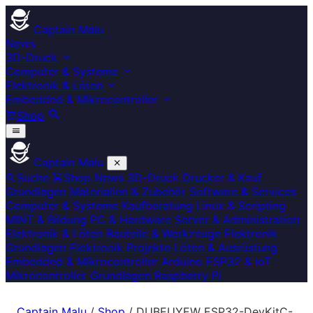
Captain Malu
News
3D-Druck
Computer & Systeme
Elektronik & Löten
Embedded & Mikrocontroller
Shop
Captain Malu
Suche
Shop
News
3D-Druck
Drucker & Kauf
Grundlagen
Materialien & Zubehör
Software & Services
Computer & Systeme
Kaufberatung
Linux & Scripting
MINT & Bildung
PC & Hardware
Server & Administration
Elektronik & Löten
Bauteile & Werkzeuge
Elektronik
Grundlagen
Elektronik Projekte
Löten & Ausrüstung
Embedded & Mikrocontroller
Arduino
ESP32 & IoT
Mikrocontroller Grundlagen
Raspberry Pi
Captain Malu
/
Shop
/
DUBEUYEW ESP32-DevKitC-