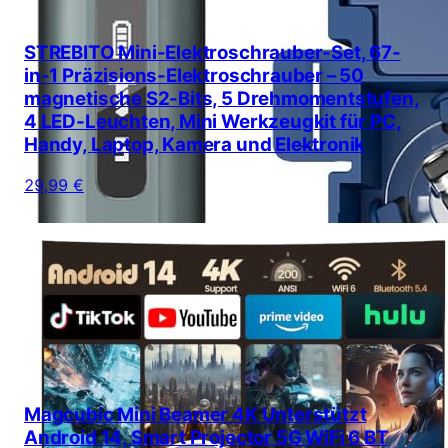
STREBITO Mini-Elektroschrauber-Set, 67-
in-1 Präzisions-Elektroschrauber – 50
magnetische S2-Bits, 5 Drehmomentstufen,
4 LED-Leuchten, Mini Werkzeugkit für PC,
Handy, Laptop, Kamera und Elektronik
29,99 €
Magcubic Mini Beamer 4K Unterstützt
Android 14, Smart Projector 5G WiFi 6 BT