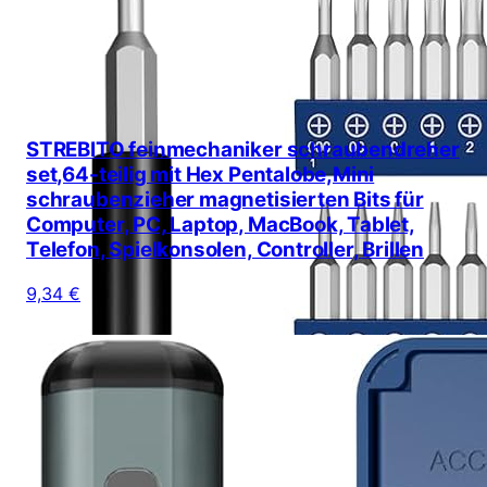
STREBITO feinmechaniker schraubendreher
set,64-teilig mit Hex Pentalobe,Mini
schraubenzieher magnetisierten Bits für
Computer, PC, Laptop, MacBook, Tablet,
Telefon, Spielkonsolen, Controller, Brillen
9,34 €