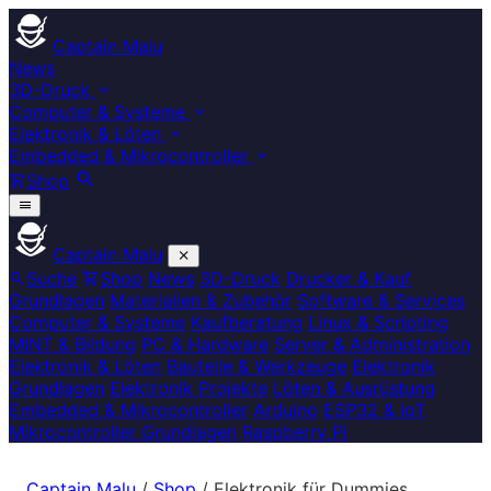
Captain Malu
News
3D-Druck
Computer & Systeme
Elektronik & Löten
Embedded & Mikrocontroller
Shop
Captain Malu
Suche
Shop
News
3D-Druck
Drucker & Kauf
Grundlagen
Materialien & Zubehör
Software & Services
Computer & Systeme
Kaufberatung
Linux & Scripting
MINT & Bildung
PC & Hardware
Server & Administration
Elektronik & Löten
Bauteile & Werkzeuge
Elektronik
Grundlagen
Elektronik Projekte
Löten & Ausrüstung
Embedded & Mikrocontroller
Arduino
ESP32 & IoT
Mikrocontroller Grundlagen
Raspberry Pi
Captain Malu
/
Shop
/
Elektronik für Dummies