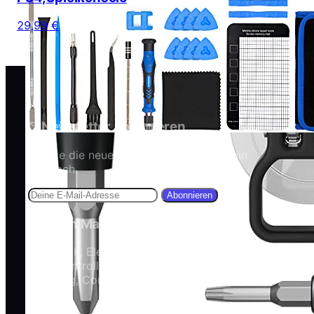
29,99 €
Newsletter abonnieren
Erhalte die neuesten Artikel direkt in dein
Postfach.
Abonnieren
Captain Malu
3D-Druck, Elektronik, Löttechnik,
Mikrocontroller, Linux, Linux-Verwaltung, Bash-
Skripting, Computer, MINT
Themen