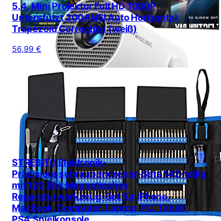
5.4, Mini Projektor Full HD 1080P
Unterstützt 200ANSI Auto Horizontal
Trapezoid Correction (weiß)
56,99 €
STREBITO Elektronik-
Präzisionsschraubendreher-Sets 142-teilig
mit 120 Bits Magnetisches
Reparaturwerkzeug-Set für iPhone,
MacBook, Computer, Laptop, PC, Tablet,
PS4,Spielkonsole