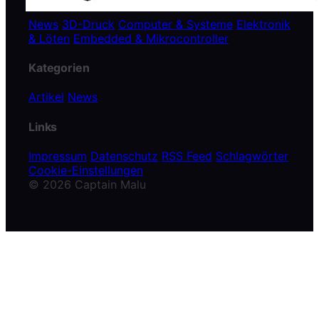
News
3D-Druck
Computer & Systeme
Elektronik
& Löten
Embedded & Mikrocontroller
Kategorien
Artikel
News
Links
Impressum
Datenschutz
RSS Feed
Schlagwörter
Cookie-Einstellungen
© 2026 Captain Malu