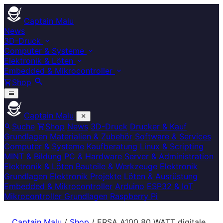
Captain Malu
News
3D-Druck
Computer & Systeme
Elektronik & Löten
Embedded & Mikrocontroller
Shop
Captain Malu
Suche
Shop
News
3D-Druck
Drucker & Kauf
Grundlagen
Materialien & Zubehör
Software & Services
Computer & Systeme
Kaufberatung
Linux & Scripting
MINT & Bildung
PC & Hardware
Server & Administration
Elektronik & Löten
Bauteile & Werkzeuge
Elektronik
Grundlagen
Elektronik Projekte
Löten & Ausrüstung
Embedded & Mikrocontroller
Arduino
ESP32 & IoT
Mikrocontroller Grundlagen
Raspberry Pi
Captain Malu
/
Shop
/
ERSA A100 80 WATT digitale