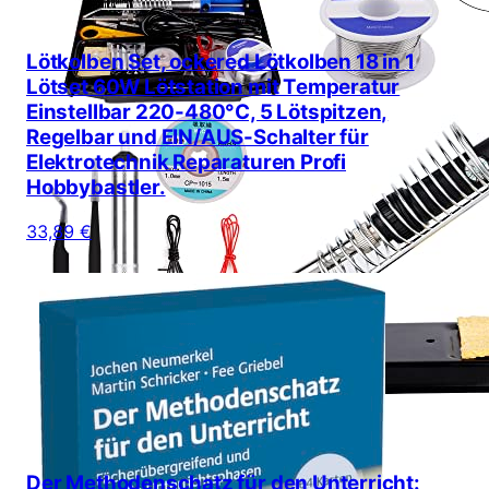
Lötkolben Set, ockered Lötkolben 18 in 1
Lötset 60W Lötstation mit Temperatur
Einstellbar 220-480°C, 5 Lötspitzen,
Regelbar und EIN/AUS-Schalter für
Elektrotechnik Reparaturen Profi
Hobbybastler.
33,89 €
Der Methodenschatz für den Unterricht: