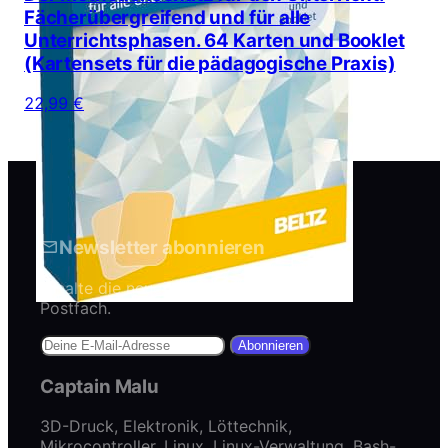
Fächerübergreifend und für alle
Unterrichtsphasen. 64 Karten und Booklet
(Kartensets für die pädagogische Praxis)
22,99 €
Newsletter abonnieren
Erhalte die neuesten Artikel direkt in dein
Postfach.
Abonnieren
Captain Malu
3D-Druck, Elektronik, Löttechnik,
Mikrocontroller, Linux, Linux-Verwaltung, Bash-