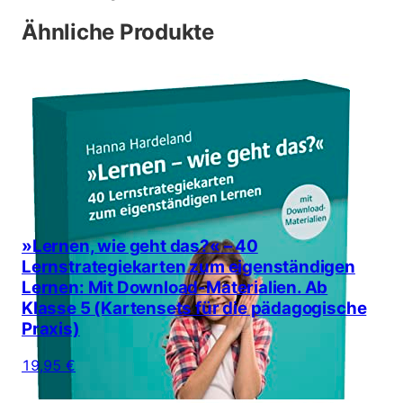
Ähnliche Produkte
»Lernen, wie geht das?« – 40
Lernstrategiekarten zum eigenständigen
Lernen: Mit Download-Materialien. Ab
Klasse 5 (Kartensets für die pädagogische
Praxis)
19,95 €