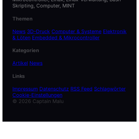
Skripting, Computer, MINT
Themen
News
3D-Druck
Computer & Systeme
Elektronik
& Löten
Embedded & Mikrocontroller
Kategorien
Artikel
News
Links
Impressum
Datenschutz
RSS Feed
Schlagwörter
Cookie-Einstellungen
© 2026 Captain Malu