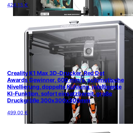
424,15 €
Creality K1 Max 3D-Drucker, Red Dot
Awards Gewinner, 600 mm/s, automatische
Nivellierung, doppelte Kühlung, intelligente
KI-Funktion, sofort einsatzbereit, große
Druckgröße 300x300x300mm
499,00 €