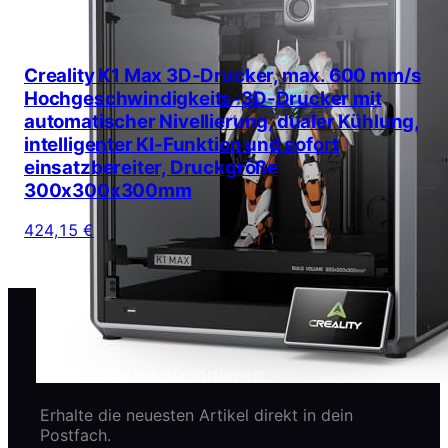
Creality K1 Max 3D-Drucker, max. 600 mm/s
Hochgeschwindigkeits-3D-Drucker mit
automatischer Nivellierung, dualer Kühlung,
intelligenter KI-Funktion und sofort
einsatzbereiter, Druckgröße
300x300x300mm
424,15 €
Newsletter abonnieren
Erhalte die neuesten Artikel direkt in dein
Postfach.