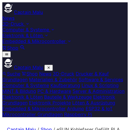
Captain Malu
News
3D-Druck
Computer & Systeme
Elektronik & Löten
Embedded & Mikrocontroller
Shop
Captain Malu
Suche
Shop
News
3D-Druck
Drucker & Kauf
Grundlagen
Materialien & Zubehör
Software & Services
Computer & Systeme
Kaufberatung
Linux & Scripting
MINT & Bildung
PC & Hardware
Server & Administration
Elektronik & Löten
Bauteile & Werkzeuge
Elektronik
Grundlagen
Elektronik Projekte
Löten & Ausrüstung
Embedded & Mikrocontroller
Arduino
ESP32 & IoT
Mikrocontroller Grundlagen
Raspberry Pi
Captain Malu
/
Shop
/
eSUN Kohlefaser Gefüllt PLA