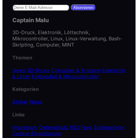
Abonnieren
Captain Malu
3D-Druck, Elektronik, Löttechnik,
Mikrocontroller, Linux, Linux-Verwaltung, Bash-
Skripting, Computer, MINT
Themen
News
3D-Druck
Computer & Systeme
Elektronik
& Löten
Embedded & Mikrocontroller
Kategorien
Artikel
News
Links
Impressum
Datenschutz
RSS Feed
Schlagwörter
Cookie-Einstellungen