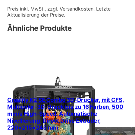
Preis inkl. MwSt., zzgl. Versandkosten. Letzte
Aktualisierung der Preise.
Ähnliche Produkte
Creality K2 SE Combo 3D-Drucker, mit CFS,
Multicolor-3D-Druck bis zu 16 Farben, 500
mm/s High-Speed, Automatische
Nivellierung, Direct Drive Extruder,
220×215×245 mm