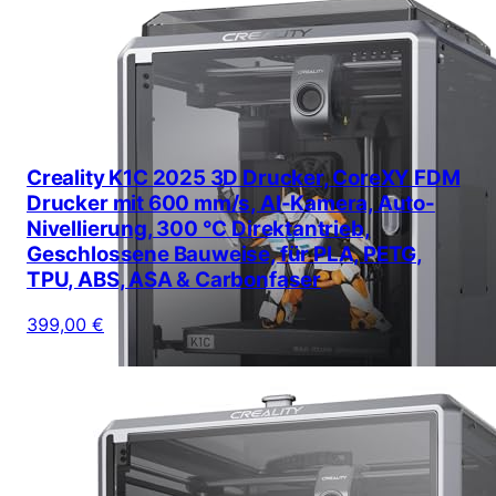
Creality K1C 2025 3D Drucker, CoreXY FDM
Drucker mit 600 mm/s, AI-Kamera, Auto-
Nivellierung, 300 °C Direktantrieb,
Geschlossene Bauweise, für PLA, PETG,
TPU, ABS, ASA & Carbonfaser
399,00 €