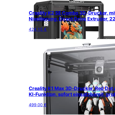
Creality K2 SE Combo 3D-Drucker, mi
Nivellierung, Direct Drive Extruder
424,15 €
Creality K1 Max 3D-Drucker, Red Dot 
KI-Funktion, sofort einsatzbereit,
499,00 €