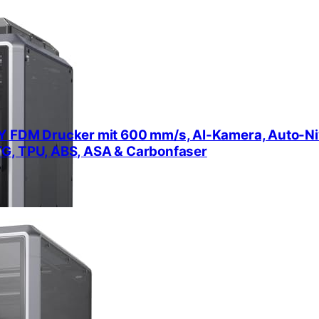
Y FDM Drucker mit 600 mm/s, AI-Kamera, Auto-Nive
TG, TPU, ABS, ASA & Carbonfaser