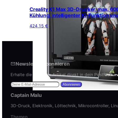
Creality K1 Max 3D-Drucker, max. 60
Kühlung, intelligenter KI-Funktion 
424,15 €
Newsletter abonnieren
Erhalte die neuesten Artikel direkt in dein Postfach.
Abonnieren
Captain Malu
3D-Druck, Elektronik, Löttechnik, Mikrocontroller, Li
Themen