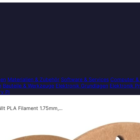
gen
Materialien & Zubehör
Software & Services
Computer &
n
Bauteile & Werkzeuge
Elektronik Grundlagen
Elektronik P
y Pi
lt PLA Filament 1.75mm,...