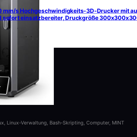
0 mm/s Hochgeschwindigkeits-3D-Drucker mit aut
und sofort einsatzbereiter, Druckgröße 300x300x
nux, Linux-Verwaltung, Bash-Skripting, Computer, MINT