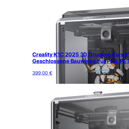
Creality K1C 2025 3D Drucker, CoreX
Geschlossene Bauweise, für PLA, PE
399,00 €