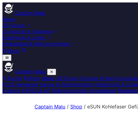
Captain Malu
News
3D-Druck
Computer & Systeme
Elektronik & Löten
Embedded & Mikrocontroller
Shop
Captain Malu
Suche
Shop
News
3D-Druck
Drucker & Kauf
Grundla
PC & Hardware
Server & Administration
Elektronik & Löte
Arduino
ESP32 & IoT
Mikrocontroller Grundlagen
Raspberr
Captain Malu
/
Shop
/
eSUN Kohlefaser Gefül