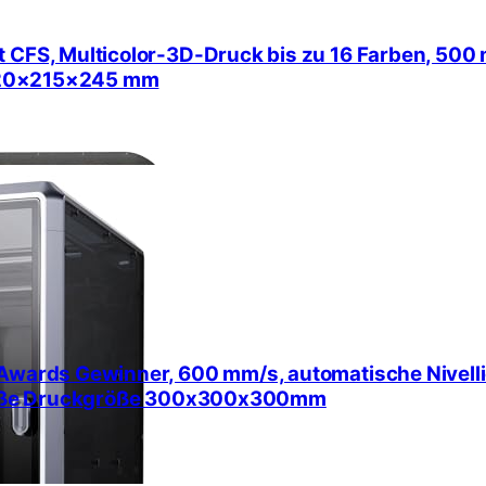
t CFS, Multicolor-3D-Druck bis zu 16 Farben, 50
, 220×215×245 mm
Awards Gewinner, 600 mm/s, automatische Nivellie
 große Druckgröße 300x300x300mm