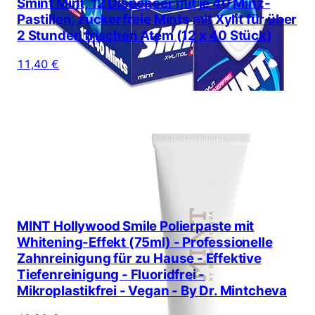
Smint Mint, 12 Dispenser mit je 40 Minz-
Pastillen, zuckerfreie Mints mit Xylit für über
2 Stunden frischen Atem (12 x 40 Stück)
11,40 €
MINT Hollywood Smile Polierpaste mit
Whitening-Effekt (75ml) - Professionelle
Zahnreinigung für zu Hause - Effektive
Tiefenreinigung - Fluoridfrei -
Mikroplastikfrei - Vegan - By Dr. Mintcheva