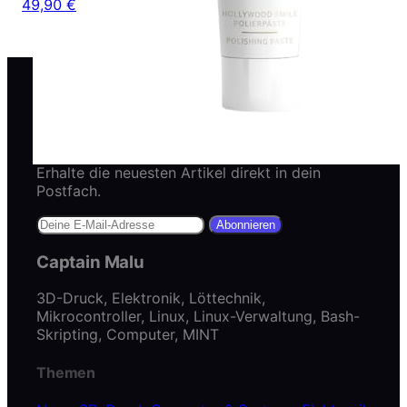
49,90 €
Newsletter abonnieren
Erhalte die neuesten Artikel direkt in dein
Postfach.
Abonnieren
Captain Malu
3D-Druck, Elektronik, Löttechnik,
Mikrocontroller, Linux, Linux-Verwaltung, Bash-
Skripting, Computer, MINT
Themen