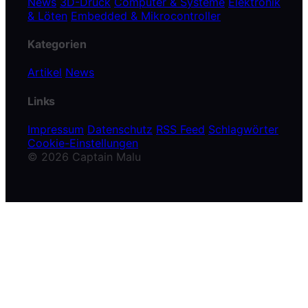
News
3D-Druck
Computer & Systeme
Elektronik
& Löten
Embedded & Mikrocontroller
Kategorien
Artikel
News
Links
Impressum
Datenschutz
RSS Feed
Schlagwörter
Cookie-Einstellungen
© 2026 Captain Malu