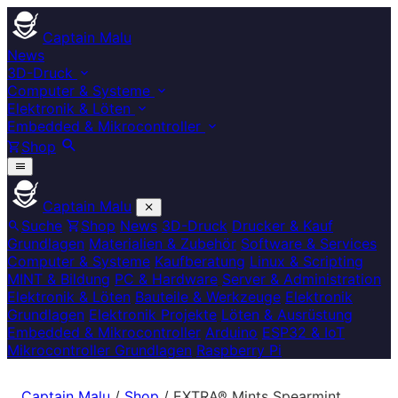
Captain Malu
News
3D-Druck
Computer & Systeme
Elektronik & Löten
Embedded & Mikrocontroller
Shop
Captain Malu
Suche
Shop
News
3D-Druck
Drucker & Kauf
Grundlagen
Materialien & Zubehör
Software & Services
Computer & Systeme
Kaufberatung
Linux & Scripting
MINT & Bildung
PC & Hardware
Server & Administration
Elektronik & Löten
Bauteile & Werkzeuge
Elektronik
Grundlagen
Elektronik Projekte
Löten & Ausrüstung
Embedded & Mikrocontroller
Arduino
ESP32 & IoT
Mikrocontroller Grundlagen
Raspberry Pi
Captain Malu
/
Shop
/
EXTRA® Mints Spearmint,