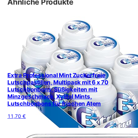
Ähnliche Produkte
Extra Professional Mint Zuckerfreie
Lutschpastillen, Multipack mit 6 x 70
Lutschbonbons, Süßigkeiten mit
Minzgeschmack, Xylitol Mints,
Lutschbonbons für frischen Atem
11,70 €