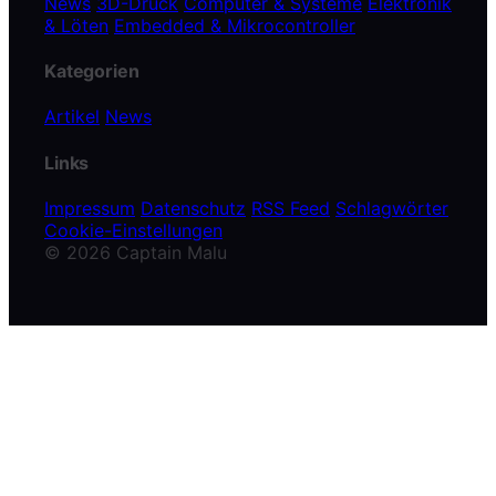
News
3D-Druck
Computer & Systeme
Elektronik
& Löten
Embedded & Mikrocontroller
Kategorien
Artikel
News
Links
Impressum
Datenschutz
RSS Feed
Schlagwörter
Cookie-Einstellungen
© 2026 Captain Malu