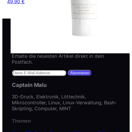
49,90 €
Newsletter abonnieren
Erhalte die neuesten Artikel direkt in dein
Postfach.
Abonnieren
Captain Malu
3D-Druck, Elektronik, Löttechnik,
Mikrocontroller, Linux, Linux-Verwaltung, Bash-
Skripting, Computer, MINT
Themen