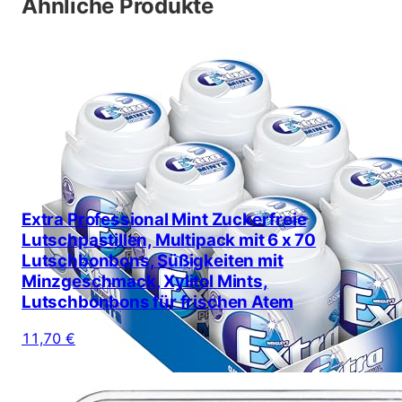
Ähnliche Produkte
Extra Professional Mint Zuckerfreie
Lutschpastillen, Multipack mit 6 x 70
Lutschbonbons, Süßigkeiten mit
Minzgeschmack, Xylitol Mints,
Lutschbonbons für frischen Atem
11,70 €