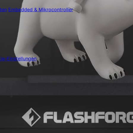
ten
Embedded & Mikrocontroller
ie-Einstellungen