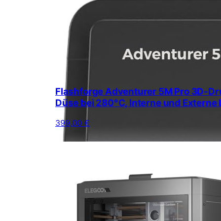
Flashforge Adventurer 5M Pro 3D-Dr
Düse bei 280°C, Interne und Externe L
399,00 €