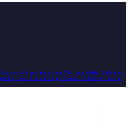
 Systeme
Kaufberatung
Linux & Scripting
MINT & Bildung
rojekte
Löten & Ausrüstung
Embedded & Mikrocontroller