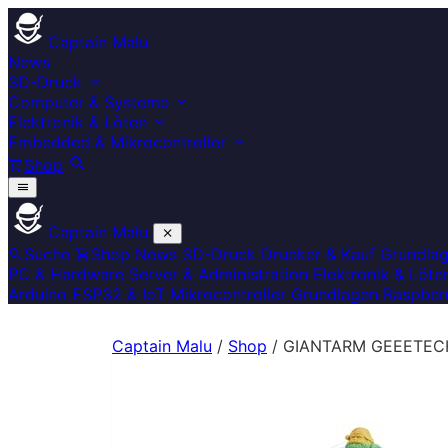
Captain Malu
News
3D-Druck
Computer & Systeme
Elektronik & Löten
Embedded & Mikrocontroller
Shop
Captain Malu
Suche
Shop
News
3D-Druck
Drucker & Kauf
Grundla
PC & Hardware
Server & Administration
Elektronik & Löte
Arduino
ESP32 & IoT
Mikrocontroller Grundlagen
Raspberr
Captain Malu
/
Shop
/
GIANTARM GEEETECH M