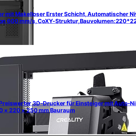
 mit Makelloser Erster Schicht, Automatischer Ni
 von 600 mm/s, CoXY-Struktur,Bauvolumen:220
reiswerter 3D-Drucker für Einsteiger mit Auto-Niv
20 × 220 × 250 mm Bauraum