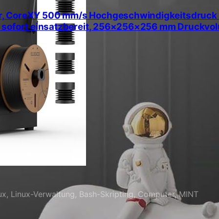
, CoreXY 500 mm/s Hochgeschwindigkeitsdruck mi
, sofort einsatzbereit, 256×256×256 mm Druckvo
nux, Linux-Verwaltung, Bash-Skripting, Computer, MINT