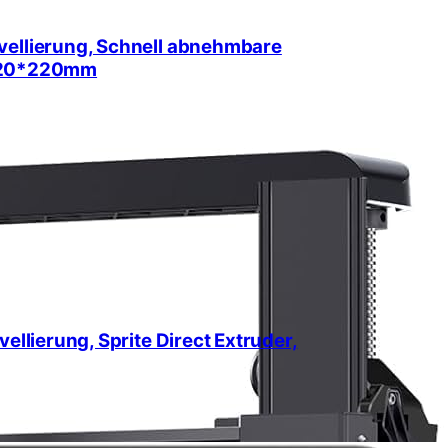
vellierung, Schnell abnehmbare
*220*220mm
ellierung, Sprite Direct Extruder,