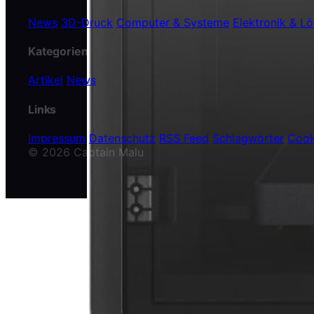
News
3D-Druck
Computer & Systeme
Elektronik & Lö
Kategorien
Artikel
News
Links
Impressum
Datenschutz
RSS Feed
Schlagwörter
Cook
© 2026 Captain Malu