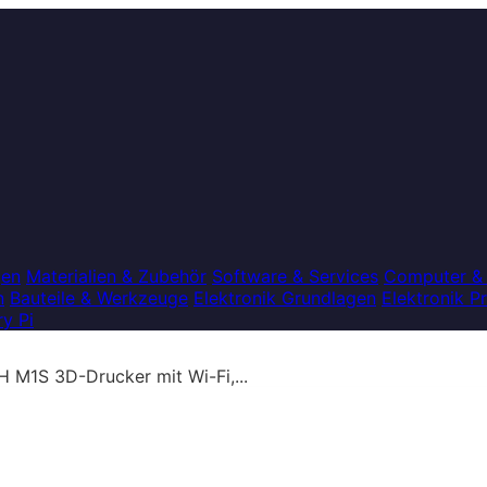
gen
Materialien & Zubehör
Software & Services
Computer &
n
Bauteile & Werkzeuge
Elektronik Grundlagen
Elektronik P
y Pi
1S 3D-Drucker mit Wi-Fi,...