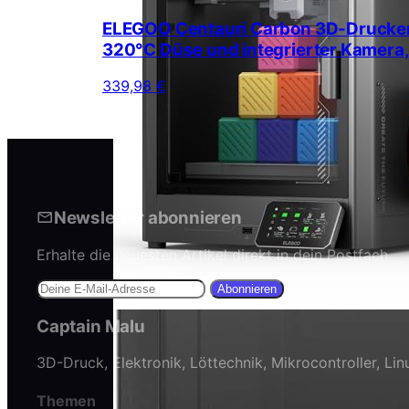
ELEGOO Centauri Carbon 3D-Drucker
320°C Düse und integrierter Kamera
339,98 €
Newsletter abonnieren
Erhalte die neuesten Artikel direkt in dein Postfach.
Abonnieren
Captain Malu
3D-Druck, Elektronik, Löttechnik, Mikrocontroller, Li
Themen