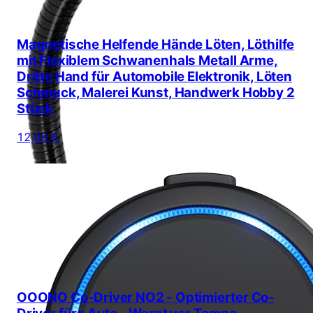
Magnetische Helfende Hände Löten, Löthilfe
mit Flexiblem Schwanenhals Metall Arme,
Dritte Hand für Automobile Elektronik, Löten
Schmuck, Malerei Kunst, Handwerk Hobby 2
Stück
12,99 €
OOONO Co-Driver NO2 - Optimierter Co-