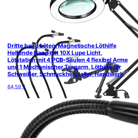
Dritte hand Löten, Magnetische Löthilfe
Helfende Hand mit 10X Lupe Licht,
Lötstation mit 4 PCB-Säulen 4 flexibel Arme
und 1 Mechanischer Tragarm, Löthilfe für
Schweißer, Schmuckhersteller, Handwerk
64,59 €