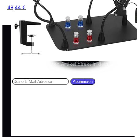
48,44 €
Newsletter abonnieren
Erhalte die neuesten Artikel direkt in dein
Postfach.
Abonnieren
Captain Malu
3D-Druck, Elektronik, Löttechnik,
Mikrocontroller, Linux, Linux-Verwaltung, Bash-
Skripting, Computer, MINT
Themen