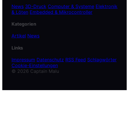
News
3D-Druck
Computer & Systeme
Elektronik
& Löten
Embedded & Mikrocontroller
Kategorien
Artikel
News
Links
Impressum
Datenschutz
RSS Feed
Schlagwörter
Cookie-Einstellungen
© 2026 Captain Malu