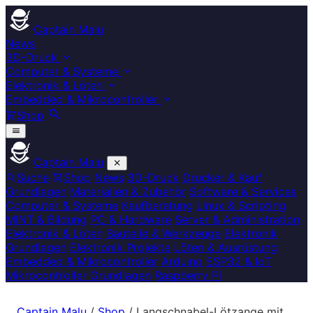
Captain Malu
News
3D-Druck
Computer & Systeme
Elektronik & Löten
Embedded & Mikrocontroller
Shop
Captain Malu
Suche
Shop
News
3D-Druck
Drucker & Kauf
Grundlagen
Materialien & Zubehör
Software & Services
Computer & Systeme
Kaufberatung
Linux & Scripting
MINT & Bildung
PC & Hardware
Server & Administration
Elektronik & Löten
Bauteile & Werkzeuge
Elektronik
Grundlagen
Elektronik Projekte
Löten & Ausrüstung
Embedded & Mikrocontroller
Arduino
ESP32 & IoT
Mikrocontroller Grundlagen
Raspberry Pi
Captain Malu
/
Shop
/
Langschnabel-Lötzange mit