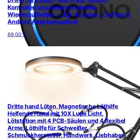
Driver fürs Auto - Warnt vor Tempo-
Kontrollen und Gefahrenstellen -
Wiederaufladbar - LED-Anzeige - CarPlay &
Android Auto kompatibel
69,00 €
Dritte hand Löten, Magnetische Löthilfe
Helfende Hand mit 10X Lupe Licht,
Lötstation mit 4 PCB-Säulen und 4 flexibel
Arme, Löthilfe für Schweißer,
Schmuckhersteller, Handwerk, Liebhaber