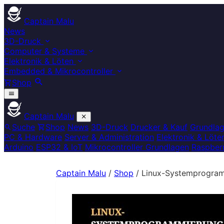
Captain Malu
News
3D-Druck
Computer & Systeme
Elektronik & Löten
Embedded & Mikrocontroller
Shop
Captain Malu
Suche
Shop
News
3D-Druck
Drucker & Kauf
Grundla
PC & Hardware
Server & Administration
Elektronik & Löte
Arduino
ESP32 & IoT
Mikrocontroller Grundlagen
Raspberr
Captain Malu
/
Shop
/
Linux-Systemprogramm