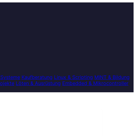
 Systeme
Kaufberatung
Linux & Scripting
MINT & Bildung
rojekte
Löten & Ausrüstung
Embedded & Mikrocontroller