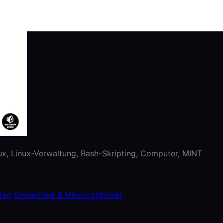
nux, Linux-Verwaltung, Bash-Skripting, Computer, MINT
ten
Embedded & Mikrocontroller