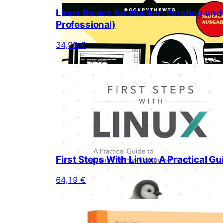
Linux Basics für Hacker: Einstieg un
Professional)
34,99 €
First Steps With Linux: A Practical G
64,19 €