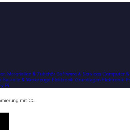
gen
Materialien & Zubehör
Software & Services
Computer &
n
Bauteile & Werkzeuge
Elektronik Grundlagen
Elektronik P
y Pi
ierung mit C:...