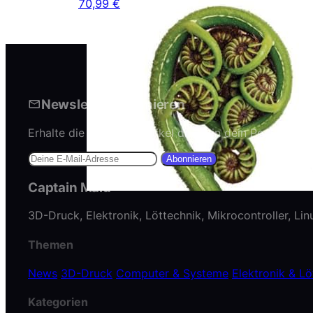
70,99 €
Newsletter abonnieren
Erhalte die neuesten Artikel direkt in dein Postfach.
Abonnieren
Captain Malu
3D-Druck, Elektronik, Löttechnik, Mikrocontroller, Li
Themen
News
3D-Druck
Computer & Systeme
Elektronik & Lö
Kategorien