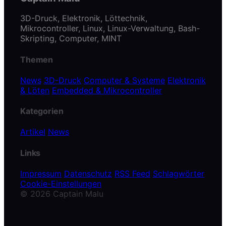
3D-Druck, Elektronik, Löttechnik,
Mikrocontroller, Linux, Linux-Verwaltung, Bash-
Skripting, Computer, MINT
Themen
News
3D-Druck
Computer & Systeme
Elektronik
& Löten
Embedded & Mikrocontroller
Kategorien
Artikel
News
Links
Impressum
Datenschutz
RSS Feed
Schlagwörter
Cookie-Einstellungen
© 2026 Captain Malu