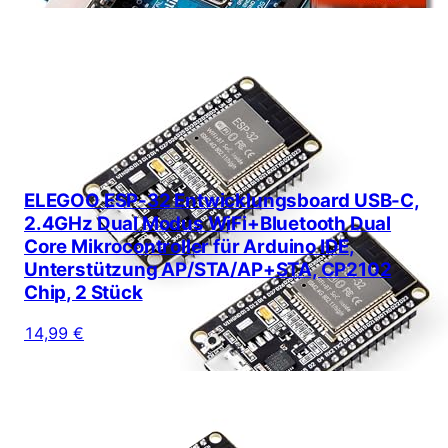
ELEGOO ESP-32 Entwicklungsboard USB-C,
2.4GHz Dual Modus WiFi+Bluetooth Dual
Core Mikrocontroller für Arduino IDE,
Unterstützung AP/STA/AP+STA, CP2102
Chip, 2 Stück
14,99 €