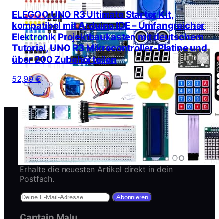
ELEGOO UNO R3 Ultimate Starter Kit,
kompatibel mit Arduino IDE – Umfangreicher
Elektronik Projektbaukasten mit deutschem
Tutorial, UNO R3 Mikrocontroller-Platine und
über 200 Zubehörteilen
52,99 €
Newsletter abonnieren
Erhalte die neuesten Artikel direkt in dein
Postfach.
Abonnieren
Captain Malu