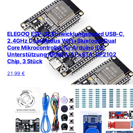
ELEGOO ESP-32 Entwicklungsboard USB-C,
2.4GHz Dual Modus WiFi+Bluetooth Dual
Core Mikrocontroller für Arduino IDE,
Unterstützung AP/STA/AP+STA, CP2102
Chip, 3 Stück
21,99 €