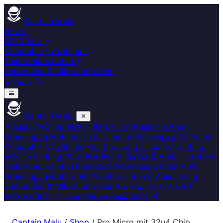
Captain Malu
News
3D-Druck
Computer & Systeme
Elektronik & Löten
Embedded & Mikrocontroller
Shop
Captain Malu
Suche
Shop
News
3D-Druck
Drucker & Kauf
Grundlagen
Materialien & Zubehör
Software & Services
Computer & Systeme
Kaufberatung
Linux & Scripting
MINT & Bildung
PC & Hardware
Server & Administration
Elektronik & Löten
Bauteile & Werkzeuge
Elektronik
Grundlagen
Elektronik Projekte
Löten & Ausrüstung
Embedded & Mikrocontroller
Arduino
ESP32 & IoT
Mikrocontroller Grundlagen
Raspberry Pi
Captain Malu
/
Shop
/
Pro Micro mit 32u4 Chip