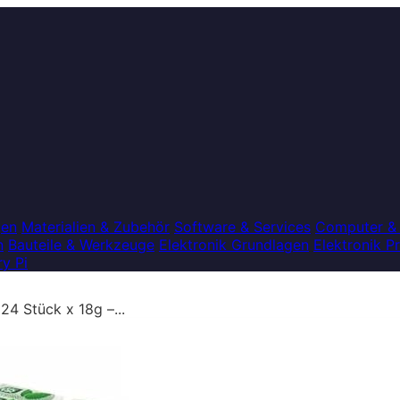
gen
Materialien & Zubehör
Software & Services
Computer &
n
Bauteile & Werkzeuge
Elektronik Grundlagen
Elektronik P
y Pi
24 Stück x 18g –...