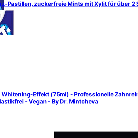
nz-Pastillen, zuckerfreie Mints mit Xylit für über 
 Whitening-Effekt (75ml) - Professionelle Zahnrein
lastikfrei - Vegan - By Dr. Mintcheva