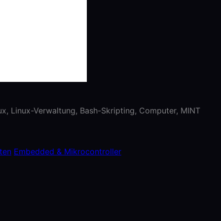
nux, Linux-Verwaltung, Bash-Skripting, Computer, MINT
ten
Embedded & Mikrocontroller