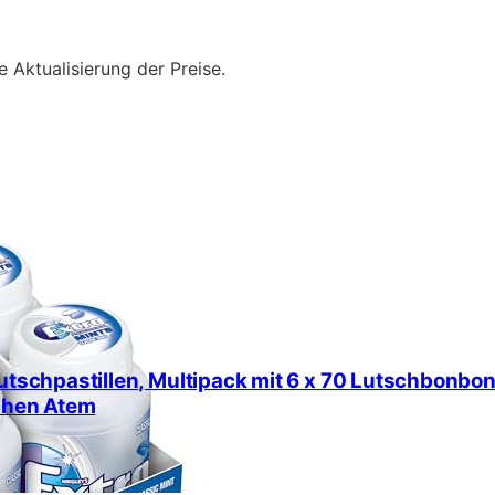
e Aktualisierung der Preise.
Lutschpastillen, Multipack mit 6 x 70 Lutschbonb
schen Atem