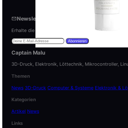
Newsletter abonnieren
Erhalte die neuesten Artikel direkt in dein Postfach.
Abonnieren
Captain Malu
3D-Druck, Elektronik, Löttechnik, Mikrocontroller, Li
Themen
News
3D-Druck
Computer & Systeme
Elektronik & Lö
Kategorien
Artikel
News
Links