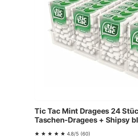
Tic Tac Mint Dragees 24 Stüc
Taschen-Dragees + Shipsy b
4.8
/5
(
60
)