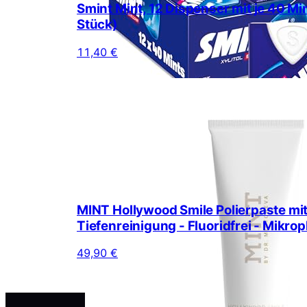
Smint Mint, 12 Dispenser mit je 40 Mi
Stück)
11,40 €
MINT Hollywood Smile Polierpaste mit
Tiefenreinigung - Fluoridfrei - Mikrop
49,90 €