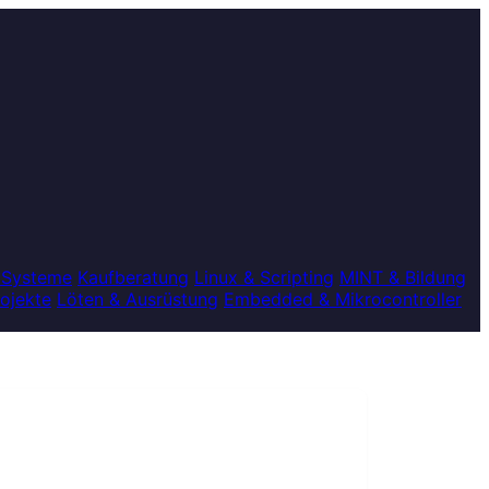
 Systeme
Kaufberatung
Linux & Scripting
MINT & Bildung
rojekte
Löten & Ausrüstung
Embedded & Mikrocontroller