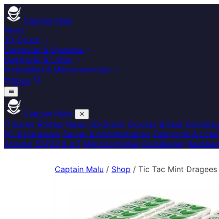
Captain Malu
News
3D-Druck
Computer & Systeme
Elektronik & Löten
Embedded & Mikrocontroller
Shop
Captain Malu
Suche
Shop
News
3D-Druck
Drucker & Kauf
Grundla
PC & Hardware
Server & Administration
Elektronik & Löte
Arduino
ESP32 & IoT
Mikrocontroller Grundlagen
Raspberr
Captain Malu
/
Shop
/
Tic Tac Mint Dragees 