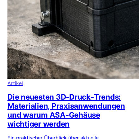
Artikel
Die neuesten 3D‑Druck‑Trends:
Materialien, Praxisanwendungen
und warum ASA‑Gehäuse
wichtiger werden
Ein praktischer Überblick über aktuelle