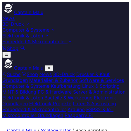
Captain Malu
News
3D-Druck
Computer & Systeme
Elektronik & Löten
Embedded & Mikrocontroller
Shop
Captain Malu
Suche
Shop
News
3D-Druck
Drucker & Kauf
Grundlagen
Materialien & Zubehör
Software & Services
Computer & Systeme
Kaufberatung
Linux & Scripting
MINT & Bildung
PC & Hardware
Server & Administration
Elektronik & Löten
Bauteile & Werkzeuge
Elektronik
Grundlagen
Elektronik Projekte
Löten & Ausrüstung
Embedded & Mikrocontroller
Arduino
ESP32 & IoT
Mikrocontroller Grundlagen
Raspberry Pi
Captain Malu
/
Schlagwörter
/
Bash Scripting