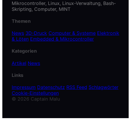
Mikrocontroller, Linux, Linux-Verwaltung, Bash-
Skripting, Computer, MINT
Themen
News
3D-Druck
Computer & Systeme
Elektronik
& Löten
Embedded & Mikrocontroller
Kategorien
Artikel
News
Links
Impressum
Datenschutz
RSS Feed
Schlagwörter
Cookie-Einstellungen
© 2026 Captain Malu