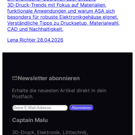
3D‑Druck‑Trends mit Fokus auf Materialien,
funktionale Anwendungen und warum ASA sich
besonders für robuste Elektronikgehäuse eignet.
Verständliche Tipps zu Drucksetup, Materialwahl,
CAD und Nachhaltigkeit.
Lena Richter
28.04.2026
Newsletter abonnieren
Erhalte die neuesten Artikel direkt in dein
Postfach.
Abonnieren
Captain Malu
3D-Druck, Elektronik, Löttechnik,