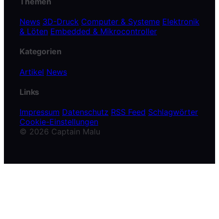
Themen
News
3D-Druck
Computer & Systeme
Elektronik
& Löten
Embedded & Mikrocontroller
Kategorien
Artikel
News
Links
Impressum
Datenschutz
RSS Feed
Schlagwörter
Cookie-Einstellungen
© 2026 Captain Malu