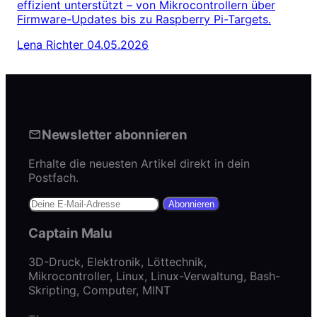
effizient unterstützt – von Mikrocontrollern über
Firmware-Updates bis zu Raspberry Pi-Targets.
Lena Richter
04.05.2026
Newsletter abonnieren
Erhalte die neuesten Artikel direkt in dein
Postfach.
Abonnieren
Captain Malu
3D-Druck, Elektronik, Löttechnik,
Mikrocontroller, Linux, Linux-Verwaltung, Bash-
Skripting, Computer, MINT