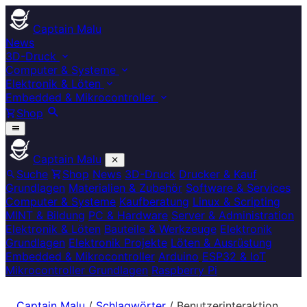
Captain Malu
News
3D-Druck
Computer & Systeme
Elektronik & Löten
Embedded & Mikrocontroller
Shop
Captain Malu
Suche
Shop
News
3D-Druck
Drucker & Kauf
Grundlagen
Materialien & Zubehör
Software & Services
Computer & Systeme
Kaufberatung
Linux & Scripting
MINT & Bildung
PC & Hardware
Server & Administration
Elektronik & Löten
Bauteile & Werkzeuge
Elektronik
Grundlagen
Elektronik Projekte
Löten & Ausrüstung
Embedded & Mikrocontroller
Arduino
ESP32 & IoT
Mikrocontroller Grundlagen
Raspberry Pi
Captain Malu
/
Schlagwörter
/
Benutzerinteraktion