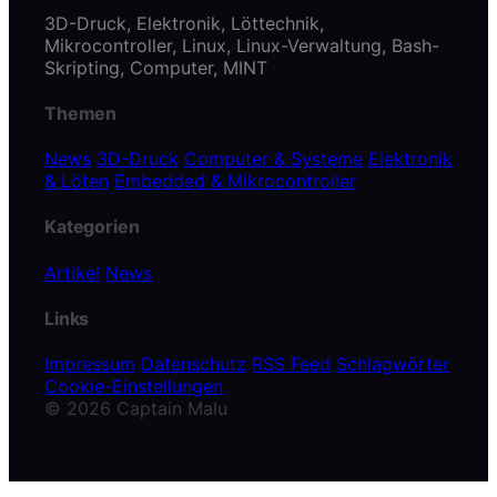
3D-Druck, Elektronik, Löttechnik,
Mikrocontroller, Linux, Linux-Verwaltung, Bash-
Skripting, Computer, MINT
Themen
News
3D-Druck
Computer & Systeme
Elektronik
& Löten
Embedded & Mikrocontroller
Kategorien
Artikel
News
Links
Impressum
Datenschutz
RSS Feed
Schlagwörter
Cookie-Einstellungen
© 2026 Captain Malu