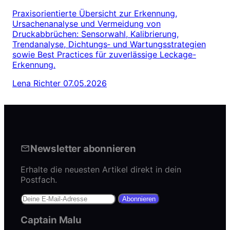
Praxisorientierte Übersicht zur Erkennung,
Ursachenanalyse und Vermeidung von
Druckabbrüchen: Sensorwahl, Kalibrierung,
Trendanalyse, Dichtungs‑ und Wartungsstrategien
sowie Best Practices für zuverlässige Leckage-
Erkennung.
Lena Richter
07.05.2026
Newsletter abonnieren
Erhalte die neuesten Artikel direkt in dein
Postfach.
Abonnieren
Captain Malu