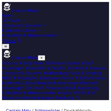
Captain Malu
News
3D-Druck
Computer & Systeme
Elektronik & Löten
Embedded & Mikrocontroller
Shop
Captain Malu
Suche
Shop
News
3D-Druck
Drucker & Kauf
Grundlagen
Materialien & Zubehör
Software & Services
Computer & Systeme
Kaufberatung
Linux & Scripting
MINT & Bildung
PC & Hardware
Server & Administration
Elektronik & Löten
Bauteile & Werkzeuge
Elektronik
Grundlagen
Elektronik Projekte
Löten & Ausrüstung
Embedded & Mikrocontroller
Arduino
ESP32 & IoT
Mikrocontroller Grundlagen
Raspberry Pi
Captain Malu
/
Schlagwörter
/
Druckabbruch-