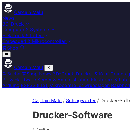
Captain Malu
News
3D-Druck
Computer & Systeme
Elektronik & Löten
Embedded & Mikrocontroller
Shop
Captain Malu
Suche
Shop
News
3D-Druck
Drucker & Kauf
Grundla
PC & Hardware
Server & Administration
Elektronik & Löte
Arduino
ESP32 & IoT
Mikrocontroller Grundlagen
Raspberr
Captain Malu
/
Schlagwörter
/
Drucker-Soft
Drucker-Software
1 Artikel