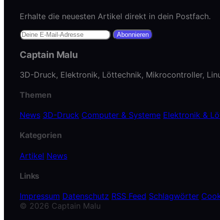
Erhalte die neuesten Artikel direkt in dein Postfach.
Abonnieren
Captain Malu
3D-Druck, Elektronik, Löttechnik, Mikrocontroller, Li
Themen
News
3D-Druck
Computer & Systeme
Elektronik & Lö
Kategorien
Artikel
News
Links
Impressum
Datenschutz
RSS Feed
Schlagwörter
Cook
© 2026 Captain Malu