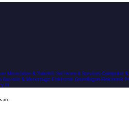
gen
Materialien & Zubehör
Software & Services
Computer &
n
Bauteile & Werkzeuge
Elektronik Grundlagen
Elektronik P
y Pi
ware