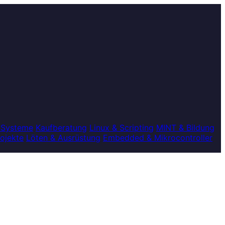
 Systeme
Kaufberatung
Linux & Scripting
MINT & Bildung
rojekte
Löten & Ausrüstung
Embedded & Mikrocontroller