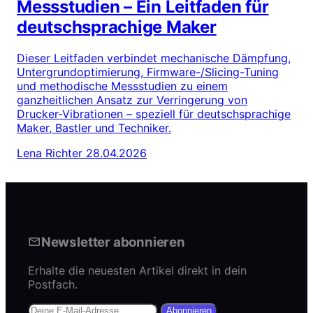
Messstudien – Ein Leitfaden für
deutschsprachige Maker
Dieser Leitfaden verbindet mechanische Dämpfung,
Untergrundoptimierung, Firmware-/Slicing-Tuning
und methodische Messstudien zu einem
ganzheitlichen Ansatz zur Verringerung von
Drucker-Vibrationen – speziell für deutschsprachige
Maker, Bastler und Techniker.
Lena Richter
28.04.2026
Newsletter abonnieren
Erhalte die neuesten Artikel direkt in dein
Postfach.
Abonnieren