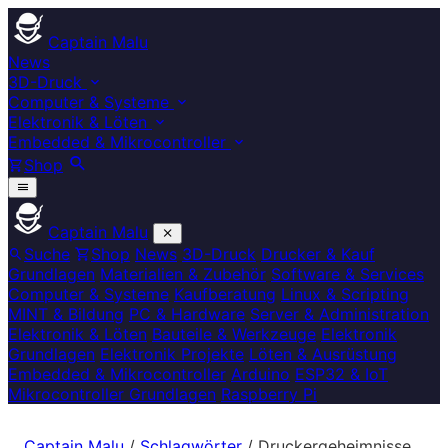
Captain Malu
News
3D-Druck
Computer & Systeme
Elektronik & Löten
Embedded & Mikrocontroller
Shop
Captain Malu
Suche
Shop
News
3D-Druck
Drucker & Kauf
Grundlagen
Materialien & Zubehör
Software & Services
Computer & Systeme
Kaufberatung
Linux & Scripting
MINT & Bildung
PC & Hardware
Server & Administration
Elektronik & Löten
Bauteile & Werkzeuge
Elektronik
Grundlagen
Elektronik Projekte
Löten & Ausrüstung
Embedded & Mikrocontroller
Arduino
ESP32 & IoT
Mikrocontroller Grundlagen
Raspberry Pi
Captain Malu
/
Schlagwörter
/
Druckergeheimnisse