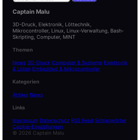
Captain Malu
3D-Druck, Elektronik, Löttechnik,
Mikrocontroller, Linux, Linux-Verwaltung, Bash-
Skripting, Computer, MINT
Themen
News
3D-Druck
Computer & Systeme
Elektronik
& Löten
Embedded & Mikrocontroller
Kategorien
Artikel
News
Links
Impressum
Datenschutz
RSS Feed
Schlagwörter
Cookie-Einstellungen
© 2026 Captain Malu