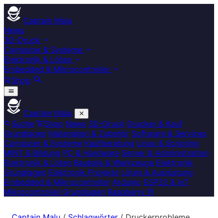
Captain Malu
News
3D-Druck
Computer & Systeme
Elektronik & Löten
Embedded & Mikrocontroller
Shop
Captain Malu
Suche
Shop
News
3D-Druck
Drucker & Kauf
Grundlagen
Materialien & Zubehör
Software & Services
Computer & Systeme
Kaufberatung
Linux & Scripting
MINT & Bildung
PC & Hardware
Server & Administration
Elektronik & Löten
Bauteile & Werkzeuge
Elektronik
Grundlagen
Elektronik Projekte
Löten & Ausrüstung
Embedded & Mikrocontroller
Arduino
ESP32 & IoT
Mikrocontroller Grundlagen
Raspberry Pi
Captain Malu
/
Schlagwörter
/
Druckerprobleme