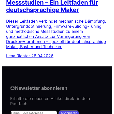
Messstudien – Ein Leitfaden für
deutschsprachige Maker
Dieser Leitfaden verbindet mechanische Dämpfung,
Untergrundoptimierung, Firmware-/Slicing-Tuning
und methodische Messstudien zu einem
ganzheitlichen Ansatz zur Verringerung von
Drucker-Vibrationen – speziell für deutschsprachige
Maker, Bastler und Techniker.
Lena Richter
28.04.2026
Newsletter abonnieren
Erhalte die neuesten Artikel direkt in dein
Postfach.
Abonnieren