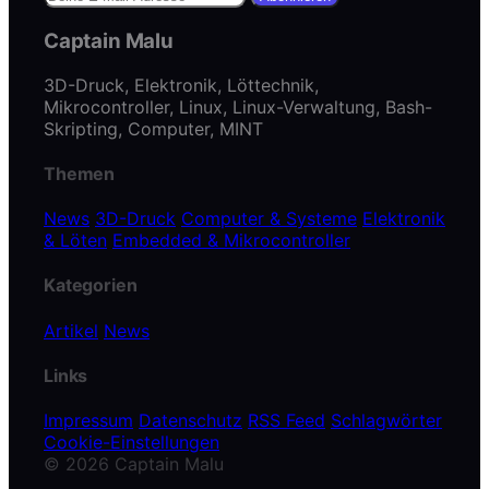
Captain Malu
3D-Druck, Elektronik, Löttechnik,
Mikrocontroller, Linux, Linux-Verwaltung, Bash-
Skripting, Computer, MINT
Themen
News
3D-Druck
Computer & Systeme
Elektronik
& Löten
Embedded & Mikrocontroller
Kategorien
Artikel
News
Links
Impressum
Datenschutz
RSS Feed
Schlagwörter
Cookie-Einstellungen
© 2026 Captain Malu