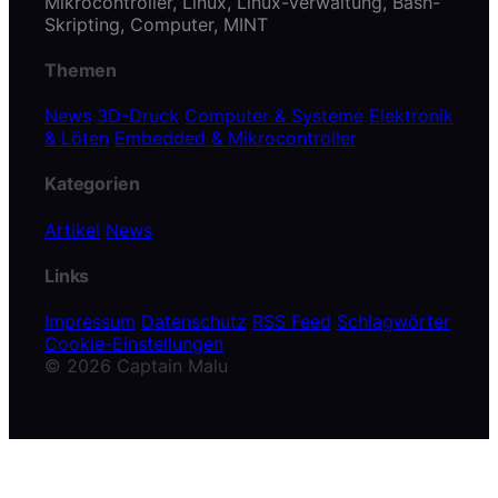
Mikrocontroller, Linux, Linux-Verwaltung, Bash-
Skripting, Computer, MINT
Themen
News
3D-Druck
Computer & Systeme
Elektronik
& Löten
Embedded & Mikrocontroller
Kategorien
Artikel
News
Links
Impressum
Datenschutz
RSS Feed
Schlagwörter
Cookie-Einstellungen
© 2026 Captain Malu