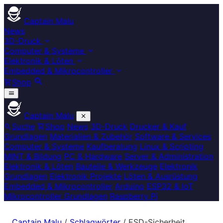
Captain Malu
News
3D-Druck
Computer & Systeme
Elektronik & Löten
Embedded & Mikrocontroller
Shop
Captain Malu
Suche
Shop
News
3D-Druck
Drucker & Kauf
Grundlagen
Materialien & Zubehör
Software & Services
Computer & Systeme
Kaufberatung
Linux & Scripting
MINT & Bildung
PC & Hardware
Server & Administration
Elektronik & Löten
Bauteile & Werkzeuge
Elektronik
Grundlagen
Elektronik Projekte
Löten & Ausrüstung
Embedded & Mikrocontroller
Arduino
ESP32 & IoT
Mikrocontroller Grundlagen
Raspberry Pi
Captain Malu
/
Schlagwörter
/
ESD-Sicherheit