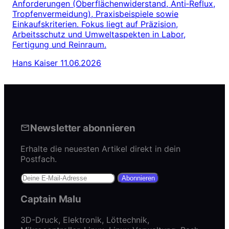
Anforderungen (Oberflächenwiderstand, Anti‑Reflux,
Tropfenvermeidung), Praxisbeispiele sowie
Einkaufskriterien. Fokus liegt auf Präzision,
Arbeitsschutz und Umweltaspekten in Labor,
Fertigung und Reinraum.
Hans Kaiser
11.06.2026
Newsletter abonnieren
Erhalte die neuesten Artikel direkt in dein
Postfach.
Abonnieren
Captain Malu
3D-Druck, Elektronik, Löttechnik,