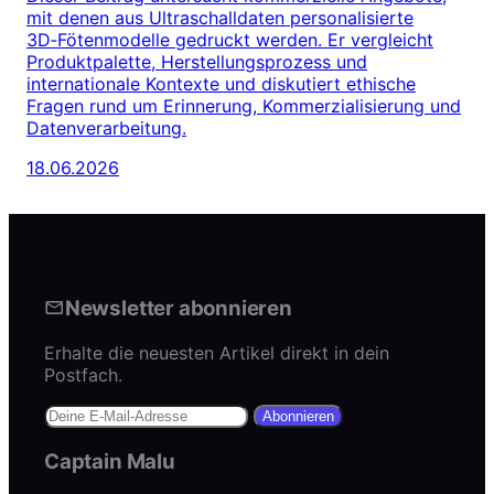
mit denen aus Ultraschalldaten personalisierte
3D‑Fötenmodelle gedruckt werden. Er vergleicht
Produktpalette, Herstellungsprozess und
internationale Kontexte und diskutiert ethische
Fragen rund um Erinnerung, Kommerzialisierung und
Datenverarbeitung.
18.06.2026
Newsletter abonnieren
Erhalte die neuesten Artikel direkt in dein
Postfach.
Abonnieren
Captain Malu