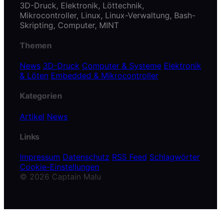
3D-Druck, Elektronik, Löttechnik,
Mikrocontroller, Linux, Linux-Verwaltung, Bash-
Skripting, Computer, MINT
Themen
News
3D-Druck
Computer & Systeme
Elektronik
& Löten
Embedded & Mikrocontroller
Kategorien
Artikel
News
Links
Impressum
Datenschutz
RSS Feed
Schlagwörter
Cookie-Einstellungen
© 2026 Captain Malu