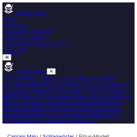
Captain Malu
News
3D-Druck
Computer & Systeme
Elektronik & Löten
Embedded & Mikrocontroller
Shop
Captain Malu
Suche
Shop
News
3D-Druck
Drucker & Kauf
Grundlagen
Materialien & Zubehör
Software & Services
Computer & Systeme
Kaufberatung
Linux & Scripting
MINT & Bildung
PC & Hardware
Server & Administration
Elektronik & Löten
Bauteile & Werkzeuge
Elektronik
Grundlagen
Elektronik Projekte
Löten & Ausrüstung
Embedded & Mikrocontroller
Arduino
ESP32 & IoT
Mikrocontroller Grundlagen
Raspberry Pi
Captain Malu
/
Schlagwörter
/
Fötus-Modell