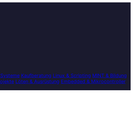
 Systeme
Kaufberatung
Linux & Scripting
MINT & Bildung
rojekte
Löten & Ausrüstung
Embedded & Mikrocontroller