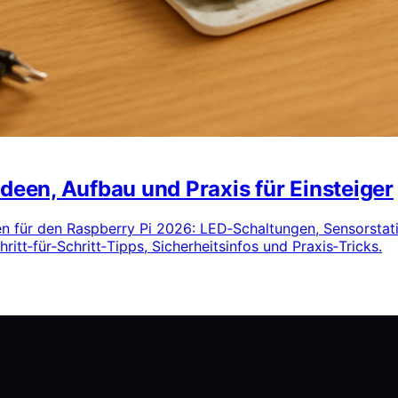
Ideen, Aufbau und Praxis für Einsteiger
deen für den Raspberry Pi 2026: LED‑Schaltungen, Sensorsta
itt‑für‑Schritt‑Tipps, Sicherheitsinfos und Praxis‑Tricks.