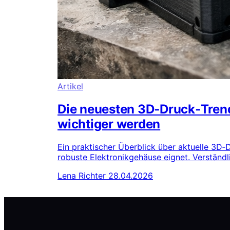
Artikel
Die neuesten 3D‑Druck‑Tren
wichtiger werden
Ein praktischer Überblick über aktuelle 3D
robuste Elektronikgehäuse eignet. Verständl
Lena Richter
28.04.2026