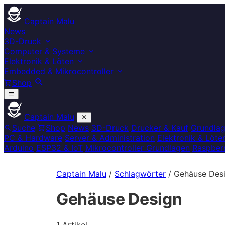
Captain Malu
News
3D-Druck
Computer & Systeme
Elektronik & Löten
Embedded & Mikrocontroller
Shop
Captain Malu
Suche
Shop
News
3D-Druck
Drucker & Kauf
Grundla
PC & Hardware
Server & Administration
Elektronik & Löte
Arduino
ESP32 & IoT
Mikrocontroller Grundlagen
Raspberr
Captain Malu
/
Schlagwörter
/
Gehäuse Des
Gehäuse Design
1 Artikel