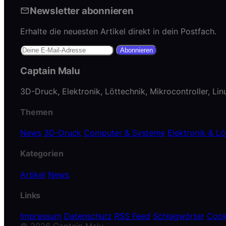
Newsletter abonnieren
Erhalte die neuesten Artikel direkt in dein Postfach.
Abonnieren
Captain Malu
3D-Druck, Elektronik, Löttechnik, Mikrocontroller, Li
Themen
News
3D-Druck
Computer & Systeme
Elektronik & Lö
Kategorien
Artikel
News
Links
Impressum
Datenschutz
RSS Feed
Schlagwörter
Cook