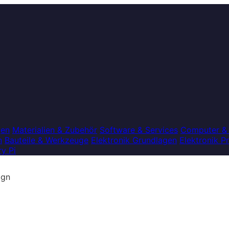
gen
Materialien & Zubehör
Software & Services
Computer &
n
Bauteile & Werkzeuge
Elektronik Grundlagen
Elektronik P
y Pi
ign