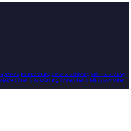
 Systeme
Kaufberatung
Linux & Scripting
MINT & Bildung
rojekte
Löten & Ausrüstung
Embedded & Mikrocontroller