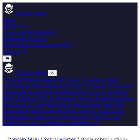
Captain Malu
News
3D-Druck
Computer & Systeme
Elektronik & Löten
Embedded & Mikrocontroller
Shop
Captain Malu
Suche
Shop
News
3D-Druck
Drucker & Kauf
Grundlagen
Materialien & Zubehör
Software & Services
Computer & Systeme
Kaufberatung
Linux & Scripting
MINT & Bildung
PC & Hardware
Server & Administration
Elektronik & Löten
Bauteile & Werkzeuge
Elektronik
Grundlagen
Elektronik Projekte
Löten & Ausrüstung
Embedded & Mikrocontroller
Arduino
ESP32 & IoT
Mikrocontroller Grundlagen
Raspberry Pi
Captain Malu
/
Schlagwörter
/
Geräuschreduktion-