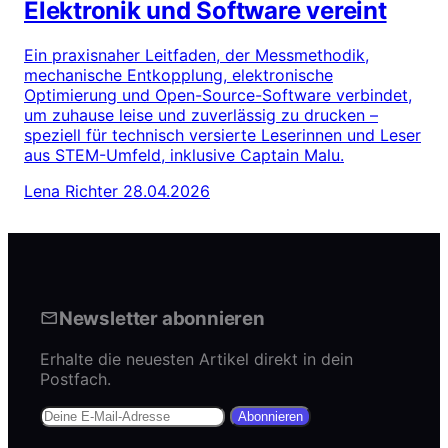
Elektronik und Software vereint
Ein praxisnaher Leitfaden, der Messmethodik,
mechanische Entkopplung, elektronische
Optimierung und Open-Source-Software verbindet,
um zuhause leise und zuverlässig zu drucken –
speziell für technisch versierte Leserinnen und Leser
aus STEM-Umfeld, inklusive Captain Malu.
Lena Richter
28.04.2026
Newsletter abonnieren
Erhalte die neuesten Artikel direkt in dein
Postfach.
Abonnieren