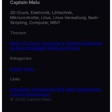
Captain Malu
3D-Druck, Elektronik, Löttechnik,
Mikrocontroller, Linux, Linux-Verwaltung, Bash-
Skripting, Computer, MINT
Themen
News
3D-Druck
Computer & Systeme
Elektronik
& Löten
Embedded & Mikrocontroller
Kategorien
Artikel
News
Links
Impressum
Datenschutz
RSS Feed
Schlagwörter
Cookie-Einstellungen
© 2026 Captain Malu