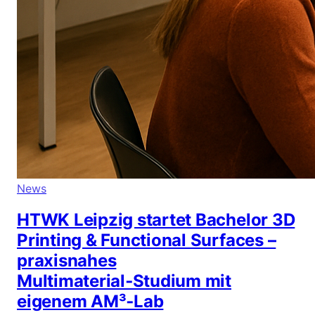
News
HTWK Leipzig startet Bachelor 3D
Printing & Functional Surfaces –
praxisnahes
Multimaterial‑Studium mit
eigenem AM³‑Lab