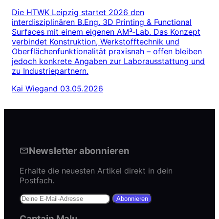
Die HTWK Leipzig startet 2026 den
interdisziplinären B.Eng. 3D Printing & Functional
Surfaces mit einem eigenen AM³‑Lab. Das Konzept
verbindet Konstruktion, Werkstofftechnik und
Oberflächenfunktionalität praxisnah – offen bleiben
jedoch konkrete Angaben zur Laborausstattung und
zu Industriepartnern.
Kai Wiegand
03.05.2026
Newsletter abonnieren
Erhalte die neuesten Artikel direkt in dein
Postfach.
Abonnieren
Captain Malu