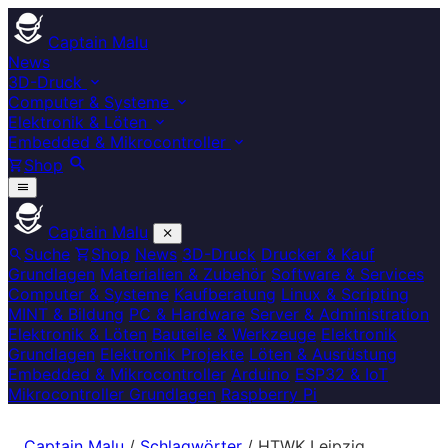
Captain Malu
News
3D-Druck
Computer & Systeme
Elektronik & Löten
Embedded & Mikrocontroller
Shop
Captain Malu
Suche
Shop
News
3D-Druck
Drucker & Kauf
Grundlagen
Materialien & Zubehör
Software & Services
Computer & Systeme
Kaufberatung
Linux & Scripting
MINT & Bildung
PC & Hardware
Server & Administration
Elektronik & Löten
Bauteile & Werkzeuge
Elektronik
Grundlagen
Elektronik Projekte
Löten & Ausrüstung
Embedded & Mikrocontroller
Arduino
ESP32 & IoT
Mikrocontroller Grundlagen
Raspberry Pi
Captain Malu
/
Schlagwörter
/
HTWK Leipzig