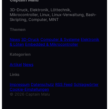
3D-Druck, Elektronik, Löttechnik,
Mikrocontroller, Linux, Linux-Verwaltung, Bash-
Skripting, Computer, MINT
Themen
News
3D-Druck
Computer & Systeme
Elektronik
& Löten
Embedded & Mikrocontroller
Kategorien
Artikel
News
Links
Impressum
Datenschutz
RSS Feed
Schlagwörter
Cookie-Einstellungen
© 2026 Captain Malu