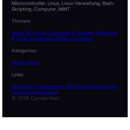
Mikrocontroller, Linux, Linux-Verwaltung, Bash-
Skripting, Computer, MINT
Themen
News
3D-Druck
Computer & Systeme
Elektronik
& Löten
Embedded & Mikrocontroller
Kategorien
Artikel
News
Links
Impressum
Datenschutz
RSS Feed
Schlagwörter
Cookie-Einstellungen
© 2026 Captain Malu