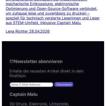
mechanische Entkopplung, elektronische
Optimierung und Open-Source-Software verbindet,
um zuhause leise und zuverlässig zu drucken –
speziell für technisch versierte Leserinnen und Leser
aus STEM-Umfeld, inklusive Captain Malu.
Lena Richter
28.04.2026
Newsletter abonnieren
Erhalte die neuesten Artikel direkt in dein
Postfach.
Abonnieren
Captain Malu
3D-Druck, Elektronik, Löttechnik,