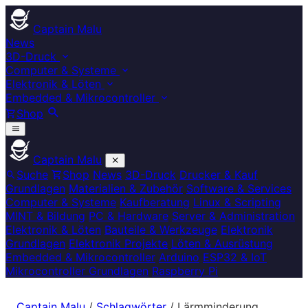
Captain Malu
News
3D-Druck
Computer & Systeme
Elektronik & Löten
Embedded & Mikrocontroller
Shop
Captain Malu
Suche
Shop
News
3D-Druck
Drucker & Kauf
Grundlagen
Materialien & Zubehör
Software & Services
Computer & Systeme
Kaufberatung
Linux & Scripting
MINT & Bildung
PC & Hardware
Server & Administration
Elektronik & Löten
Bauteile & Werkzeuge
Elektronik
Grundlagen
Elektronik Projekte
Löten & Ausrüstung
Embedded & Mikrocontroller
Arduino
ESP32 & IoT
Mikrocontroller Grundlagen
Raspberry Pi
Captain Malu
/
Schlagwörter
/
Lärmminderung