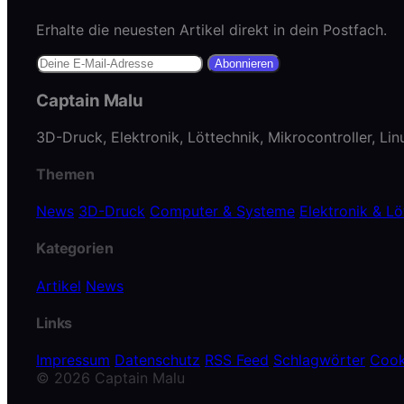
Erhalte die neuesten Artikel direkt in dein Postfach.
Abonnieren
Captain Malu
3D-Druck, Elektronik, Löttechnik, Mikrocontroller, Li
Themen
News
3D-Druck
Computer & Systeme
Elektronik & Lö
Kategorien
Artikel
News
Links
Impressum
Datenschutz
RSS Feed
Schlagwörter
Cook
© 2026 Captain Malu