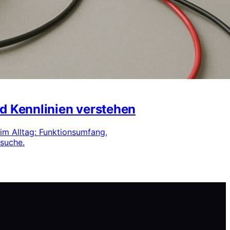
d Kennlinien verstehen
im Alltag: Funktionsumfang,
rsuche.