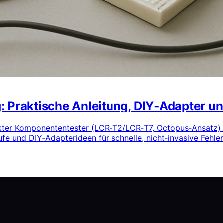
: Praktische Anleitung, DIY‑Adapter un
akter Komponententester (LCR‑T2/LCR‑T7, Octopus‑Ansatz) 
äufe und DIY‑Adapterideen für schnelle, nicht‑invasive Fehle