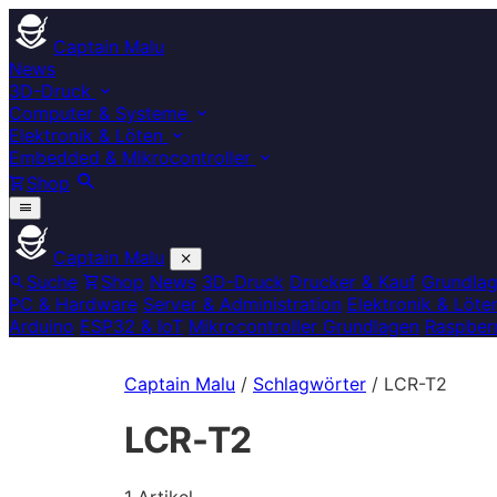
Captain Malu
News
3D-Druck
Computer & Systeme
Elektronik & Löten
Embedded & Mikrocontroller
Shop
Captain Malu
Suche
Shop
News
3D-Druck
Drucker & Kauf
Grundla
PC & Hardware
Server & Administration
Elektronik & Löte
Arduino
ESP32 & IoT
Mikrocontroller Grundlagen
Raspberr
Captain Malu
/
Schlagwörter
/
LCR-T2
LCR-T2
1 Artikel