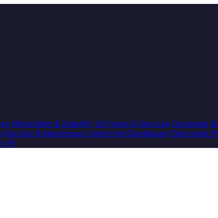
gen
Materialien & Zubehör
Software & Services
Computer &
n
Bauteile & Werkzeuge
Elektronik Grundlagen
Elektronik P
y Pi