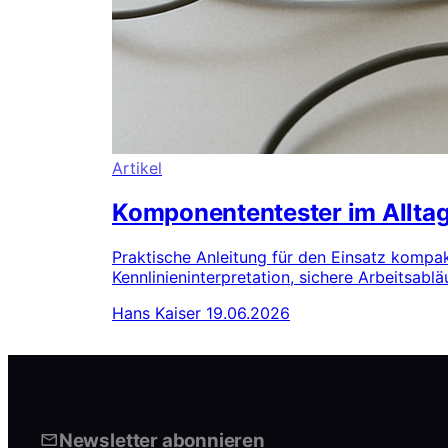
Artikel
Komponententester im Alltag
Praktische Anleitung für den Einsatz komp
Kennlinieninterpretation, sichere Arbeitsabl
Hans Kaiser
19.06.2026
Newsletter abonnieren