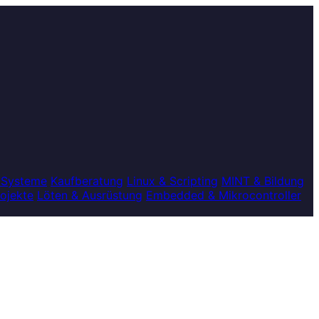
 Systeme
Kaufberatung
Linux & Scripting
MINT & Bildung
rojekte
Löten & Ausrüstung
Embedded & Mikrocontroller