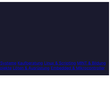
 Systeme
Kaufberatung
Linux & Scripting
MINT & Bildung
rojekte
Löten & Ausrüstung
Embedded & Mikrocontroller