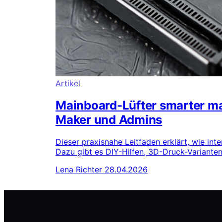
Artikel
Mainboard-Lüfter smarter ma
Maker und Admins
Dieser praxisnahe Leitfaden erklärt, wie int
Dazu gibt es DIY-Hilfen, 3D-Druck-Varianten,
Lena Richter
28.04.2026