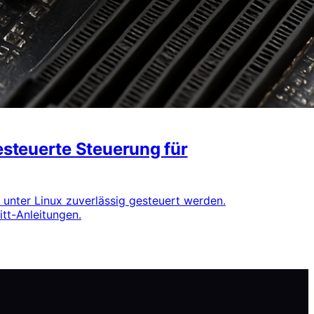
steuerte Steuerung für
d unter Linux zuverlässig gesteuert werden.
itt-Anleitungen.