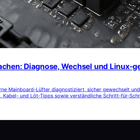
chen: Diagnose, Wechsel und Linux-ge
erne Mainboard-Lüfter diagnostiziert, sicher gewechselt un
 Kabel- und Löt-Tipps sowie verständliche Schritt-für-Schr