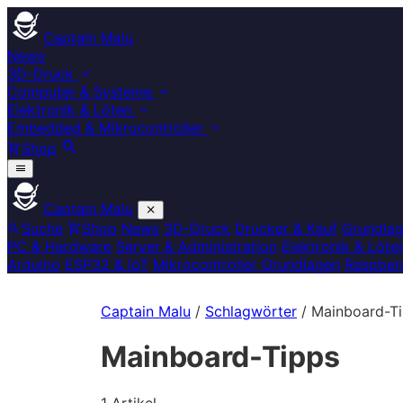
Captain Malu
News
3D-Druck
Computer & Systeme
Elektronik & Löten
Embedded & Mikrocontroller
Shop
Captain Malu
Suche
Shop
News
3D-Druck
Drucker & Kauf
Grundla
PC & Hardware
Server & Administration
Elektronik & Löte
Arduino
ESP32 & IoT
Mikrocontroller Grundlagen
Raspberr
Captain Malu
/
Schlagwörter
/
Mainboard-T
Mainboard-Tipps
1 Artikel