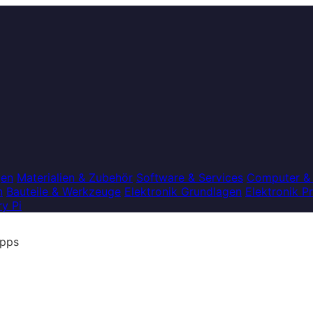
gen
Materialien & Zubehör
Software & Services
Computer &
n
Bauteile & Werkzeuge
Elektronik Grundlagen
Elektronik P
y Pi
ipps