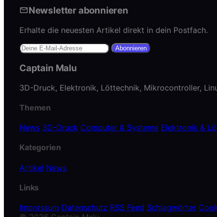
Newsletter abonnieren
Erhalte die neuesten Artikel direkt in dein Postfach.
Abonnieren
Captain Malu
3D-Druck, Elektronik, Löttechnik, Mikrocontroller, Li
Themen
News
3D-Druck
Computer & Systeme
Elektronik & Lö
Kategorien
Artikel
News
Links
Impressum
Datenschutz
RSS Feed
Schlagwörter
Cook