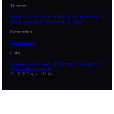
Themen
News
3D-Druck
Computer & Systeme
Elektronik
& Löten
Embedded & Mikrocontroller
Kategorien
Artikel
News
Links
Impressum
Datenschutz
RSS Feed
Schlagwörter
Cookie-Einstellungen
© 2026 Captain Malu