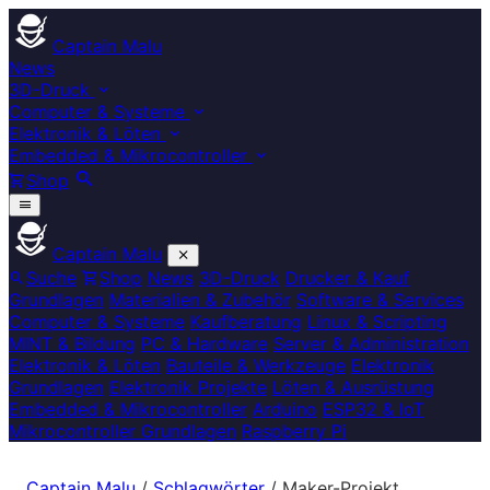
Captain Malu
News
3D-Druck
Computer & Systeme
Elektronik & Löten
Embedded & Mikrocontroller
Shop
Captain Malu
Suche
Shop
News
3D-Druck
Drucker & Kauf
Grundlagen
Materialien & Zubehör
Software & Services
Computer & Systeme
Kaufberatung
Linux & Scripting
MINT & Bildung
PC & Hardware
Server & Administration
Elektronik & Löten
Bauteile & Werkzeuge
Elektronik
Grundlagen
Elektronik Projekte
Löten & Ausrüstung
Embedded & Mikrocontroller
Arduino
ESP32 & IoT
Mikrocontroller Grundlagen
Raspberry Pi
Captain Malu
/
Schlagwörter
/
Maker-Projekt