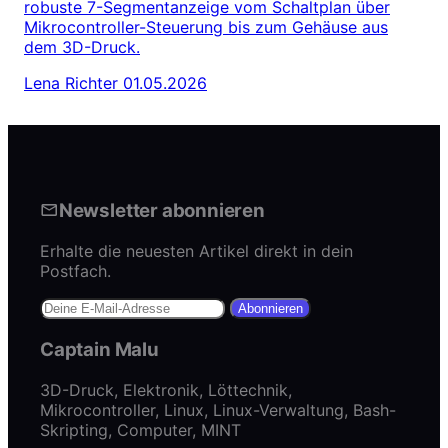
robuste 7-Segmentanzeige vom Schaltplan über
Mikrocontroller-Steuerung bis zum Gehäuse aus
dem 3D-Druck.
Lena Richter
01.05.2026
Newsletter abonnieren
Erhalte die neuesten Artikel direkt in dein
Postfach.
Abonnieren
Captain Malu
3D-Druck, Elektronik, Löttechnik,
Mikrocontroller, Linux, Linux-Verwaltung, Bash-
Skripting, Computer, MINT