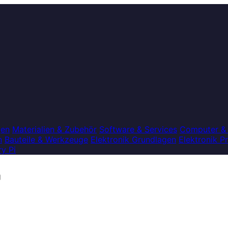
gen
Materialien & Zubehör
Software & Services
Computer &
n
Bauteile & Werkzeuge
Elektronik Grundlagen
Elektronik P
y Pi
g