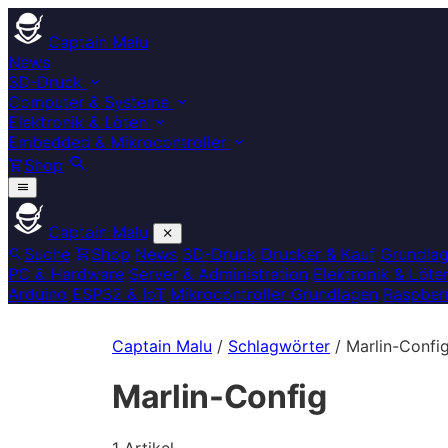
Captain Malu
News
3D-Druck
Computer & Systeme
Elektronik & Löten
Embedded & Mikrocontroller
Shop
Captain Malu
Suche
Shop
News
3D-Druck
Drucker & Kauf
Grundla
PC & Hardware
Server & Administration
Elektronik & Löte
Arduino
ESP32 & IoT
Mikrocontroller Grundlagen
Raspberr
Captain Malu
/
Schlagwörter
/
Marlin-Confi
Marlin-Config
1 Artikel