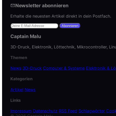
Newsletter abonnieren
Erhalte die neuesten Artikel direkt in dein Postfach.
Abonnieren
Captain Malu
3D-Druck, Elektronik, Löttechnik, Mikrocontroller, Li
Themen
News
3D-Druck
Computer & Systeme
Elektronik & Lö
Kategorien
Artikel
News
Links
Impressum
Datenschutz
RSS Feed
Schlagwörter
Cook