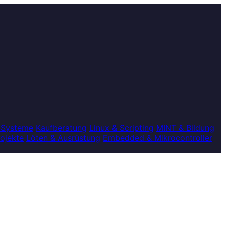
 Systeme
Kaufberatung
Linux & Scripting
MINT & Bildung
rojekte
Löten & Ausrüstung
Embedded & Mikrocontroller