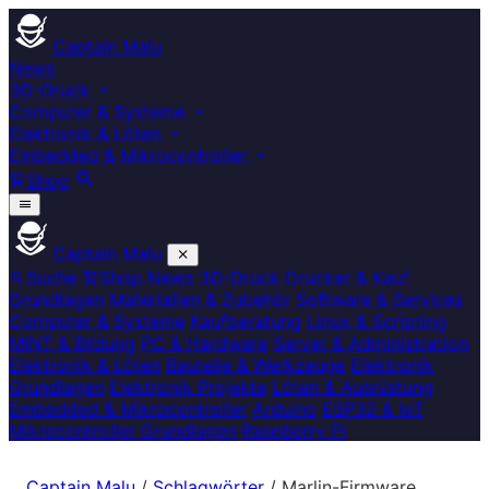
Captain Malu
News
3D-Druck
Computer & Systeme
Elektronik & Löten
Embedded & Mikrocontroller
Shop
Captain Malu
Suche
Shop
News
3D-Druck
Drucker & Kauf
Grundlagen
Materialien & Zubehör
Software & Services
Computer & Systeme
Kaufberatung
Linux & Scripting
MINT & Bildung
PC & Hardware
Server & Administration
Elektronik & Löten
Bauteile & Werkzeuge
Elektronik
Grundlagen
Elektronik Projekte
Löten & Ausrüstung
Embedded & Mikrocontroller
Arduino
ESP32 & IoT
Mikrocontroller Grundlagen
Raspberry Pi
Captain Malu
/
Schlagwörter
/
Marlin-Firmware