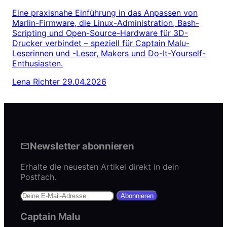
Eine praxisnahe Einführung in das Anpassen von
Marlin-Firmware, die Linux-Administration, Bash-
Scripting und Open-Source-Hardware für 3D-
Drucker verbindet – speziell für Captain Malu-
Leserinnen und -Leser, Makers und Do-It-Yourself-
Enthusiasten.
Lena Richter
29.04.2026
Newsletter abonnieren
Erhalte die neuesten Artikel direkt in dein
Postfach.
Abonnieren
Captain Malu