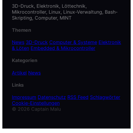
3D-Druck, Elektronik, Löttechnik,
Mikrocontroller, Linux, Linux-Verwaltung, Bash-
Skripting, Computer, MINT
Themen
News
3D-Druck
Computer & Systeme
Elektronik
& Löten
Embedded & Mikrocontroller
Kategorien
Artikel
News
Links
Impressum
Datenschutz
RSS Feed
Schlagwörter
Cookie-Einstellungen
© 2026 Captain Malu