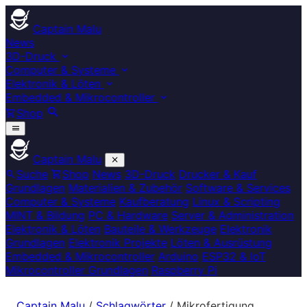
Captain Malu
News
3D-Druck
Computer & Systeme
Elektronik & Löten
Embedded & Mikrocontroller
Shop
Captain Malu
Suche
Shop
News
3D-Druck
Drucker & Kauf
Grundlagen
Materialien & Zubehör
Software & Services
Computer & Systeme
Kaufberatung
Linux & Scripting
MINT & Bildung
PC & Hardware
Server & Administration
Elektronik & Löten
Bauteile & Werkzeuge
Elektronik
Grundlagen
Elektronik Projekte
Löten & Ausrüstung
Embedded & Mikrocontroller
Arduino
ESP32 & IoT
Mikrocontroller Grundlagen
Raspberry Pi
Captain Malu
/
Schlagwörter
/
Mikrofertigung