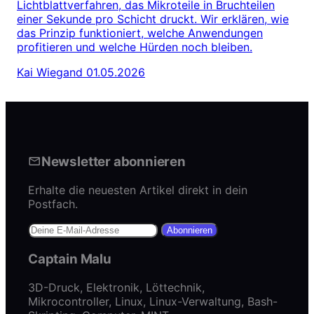
Lichtblattverfahren, das Mikroteile in Bruchteilen
einer Sekunde pro Schicht druckt. Wir erklären, wie
das Prinzip funktioniert, welche Anwendungen
profitieren und welche Hürden noch bleiben.
Kai Wiegand
01.05.2026
Newsletter abonnieren
Erhalte die neuesten Artikel direkt in dein
Postfach.
Abonnieren
Captain Malu
3D-Druck, Elektronik, Löttechnik,
Mikrocontroller, Linux, Linux-Verwaltung, Bash-