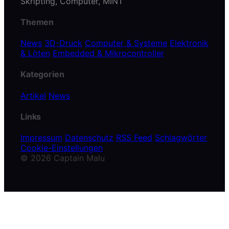
Skripting, Computer, MINT
Themen
News
3D-Druck
Computer & Systeme
Elektronik
& Löten
Embedded & Mikrocontroller
Kategorien
Artikel
News
Links
Impressum
Datenschutz
RSS Feed
Schlagwörter
Cookie-Einstellungen
© 2026 Captain Malu