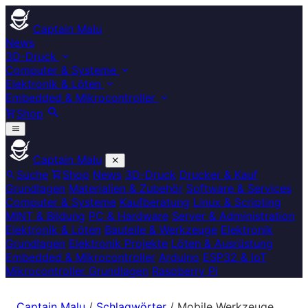
Captain Malu
News
3D-Druck
Computer & Systeme
Elektronik & Löten
Embedded & Mikrocontroller
Shop
Captain Malu
Suche
Shop
News
3D-Druck
Drucker & Kauf
Grundlagen
Materialien & Zubehör
Software & Services
Computer & Systeme
Kaufberatung
Linux & Scripting
MINT & Bildung
PC & Hardware
Server & Administration
Elektronik & Löten
Bauteile & Werkzeuge
Elektronik
Grundlagen
Elektronik Projekte
Löten & Ausrüstung
Embedded & Mikrocontroller
Arduino
ESP32 & IoT
Mikrocontroller Grundlagen
Raspberry Pi
Captain Malu
/
Schlagwörter
/
Mobile Werkzeuge