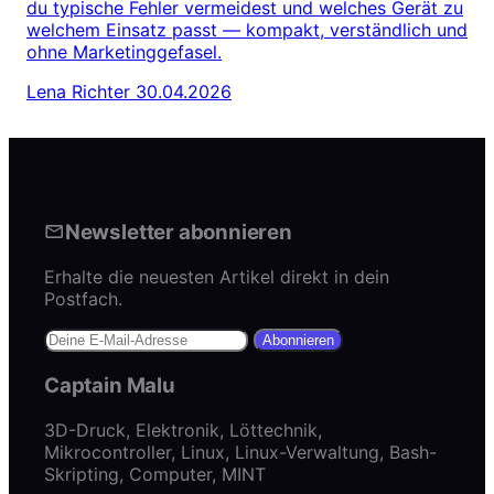
du typische Fehler vermeidest und welches Gerät zu
welchem Einsatz passt — kompakt, verständlich und
ohne Marketinggefasel.
Lena Richter
30.04.2026
Newsletter abonnieren
Erhalte die neuesten Artikel direkt in dein
Postfach.
Abonnieren
Captain Malu
3D-Druck, Elektronik, Löttechnik,
Mikrocontroller, Linux, Linux-Verwaltung, Bash-
Skripting, Computer, MINT