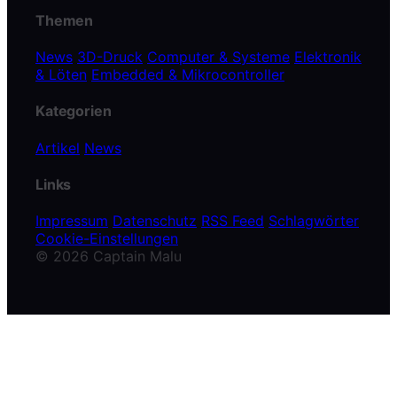
Themen
News
3D-Druck
Computer & Systeme
Elektronik
& Löten
Embedded & Mikrocontroller
Kategorien
Artikel
News
Links
Impressum
Datenschutz
RSS Feed
Schlagwörter
Cookie-Einstellungen
© 2026 Captain Malu