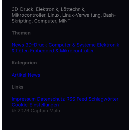
3D-Druck, Elektronik, Löttechnik,
Mikrocontroller, Linux, Linux-Verwaltung, Bash-
Skripting, Computer, MINT
Themen
News
3D-Druck
Computer & Systeme
Elektronik
& Löten
Embedded & Mikrocontroller
Kategorien
Artikel
News
Links
Impressum
Datenschutz
RSS Feed
Schlagwörter
Cookie-Einstellungen
© 2026 Captain Malu