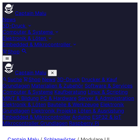
Captain Malu
News
3D-Druck
Computer & Systeme
Elektronik & Löten
Embedded & Mikrocontroller
Shop
Captain Malu
Suche
Shop
News
3D-Druck
Drucker & Kauf
Grundlagen
Materialien & Zubehör
Software & Services
Computer & Systeme
Kaufberatung
Linux & Scripting
MINT & Bildung
PC & Hardware
Server & Administration
Elektronik & Löten
Bauteile & Werkzeuge
Elektronik
Grundlagen
Elektronik Projekte
Löten & Ausrüstung
Embedded & Mikrocontroller
Arduino
ESP32 & IoT
Mikrocontroller Grundlagen
Raspberry Pi
Captain Malu
/
Schlagwörter
/
Modulare UI