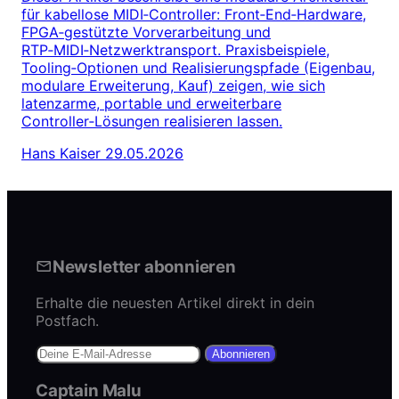
für kabellose MIDI‑Controller: Front‑End‑Hardware,
FPGA‑gestützte Vorverarbeitung und
RTP‑MIDI‑Netzwerktransport. Praxisbeispiele,
Tooling‑Optionen und Realisierungspfade (Eigenbau,
modulare Erweiterung, Kauf) zeigen, wie sich
latenzarme, portable und erweiterbare
Controller‑Lösungen realisieren lassen.
Hans Kaiser
29.05.2026
Newsletter abonnieren
Erhalte die neuesten Artikel direkt in dein
Postfach.
Abonnieren
Captain Malu