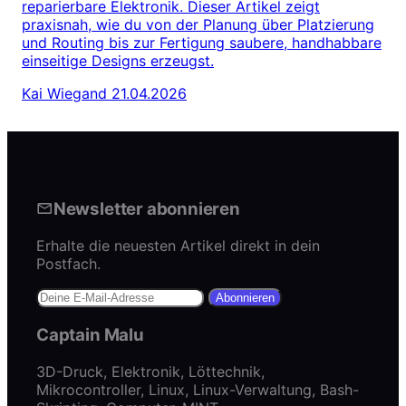
reparierbare Elektronik. Dieser Artikel zeigt
praxisnah, wie du von der Planung über Platzierung
und Routing bis zur Fertigung saubere, handhabbare
einseitige Designs erzeugst.
Kai Wiegand
21.04.2026
Newsletter abonnieren
Erhalte die neuesten Artikel direkt in dein
Postfach.
Abonnieren
Captain Malu
3D-Druck, Elektronik, Löttechnik,
Mikrocontroller, Linux, Linux-Verwaltung, Bash-