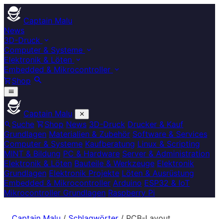
Captain Malu
News
3D-Druck
Computer & Systeme
Elektronik & Löten
Embedded & Mikrocontroller
Shop
Captain Malu
Suche
Shop
News
3D-Druck
Drucker & Kauf
Grundlagen
Materialien & Zubehör
Software & Services
Computer & Systeme
Kaufberatung
Linux & Scripting
MINT & Bildung
PC & Hardware
Server & Administration
Elektronik & Löten
Bauteile & Werkzeuge
Elektronik
Grundlagen
Elektronik Projekte
Löten & Ausrüstung
Embedded & Mikrocontroller
Arduino
ESP32 & IoT
Mikrocontroller Grundlagen
Raspberry Pi
Captain Malu
/
Schlagwörter
/
PCB-Layout