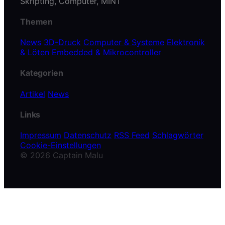
Skripting, Computer, MINT
Themen
News
3D-Druck
Computer & Systeme
Elektronik
& Löten
Embedded & Mikrocontroller
Kategorien
Artikel
News
Links
Impressum
Datenschutz
RSS Feed
Schlagwörter
Cookie-Einstellungen
© 2026 Captain Malu