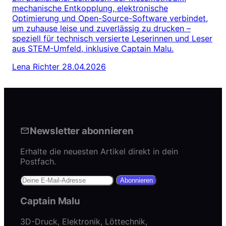
mechanische Entkopplung, elektronische
Optimierung und Open-Source-Software verbindet,
um zuhause leise und zuverlässig zu drucken –
speziell für technisch versierte Leserinnen und Leser
aus STEM-Umfeld, inklusive Captain Malu.
Lena Richter
28.04.2026
Newsletter abonnieren
Erhalte die neuesten Artikel direkt in dein
Postfach.
Abonnieren
Captain Malu
3D-Druck, Elektronik, Löttechnik,