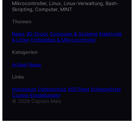
Mikrocontroller, Linux, Linux-Verwaltung, Bash-
Skripting, Computer, MINT
Themen
News
3D-Druck
Computer & Systeme
Elektronik
& Löten
Embedded & Mikrocontroller
Kategorien
Artikel
News
Links
Impressum
Datenschutz
RSS Feed
Schlagwörter
Cookie-Einstellungen
© 2026 Captain Malu