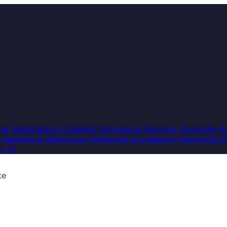
gen
Materialien & Zubehör
Software & Services
Computer &
n
Bauteile & Werkzeuge
Elektronik Grundlagen
Elektronik P
y Pi
te