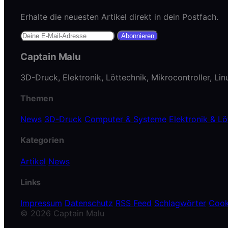
Erhalte die neuesten Artikel direkt in dein Postfach.
Abonnieren
Captain Malu
3D-Druck, Elektronik, Löttechnik, Mikrocontroller, Li
Themen
News
3D-Druck
Computer & Systeme
Elektronik & Lö
Kategorien
Artikel
News
Links
Impressum
Datenschutz
RSS Feed
Schlagwörter
Cook
© 2026 Captain Malu