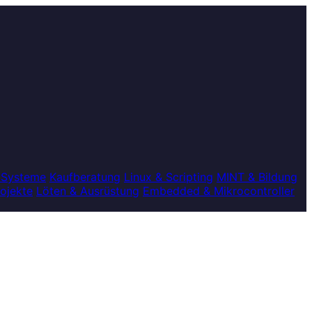
 Systeme
Kaufberatung
Linux & Scripting
MINT & Bildung
rojekte
Löten & Ausrüstung
Embedded & Mikrocontroller