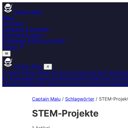
Captain Malu
News
3D-Druck
Computer & Systeme
Elektronik & Löten
Embedded & Mikrocontroller
Shop
Captain Malu
Suche
Shop
News
3D-Druck
Drucker & Kauf
Grundla
PC & Hardware
Server & Administration
Elektronik & Löte
Arduino
ESP32 & IoT
Mikrocontroller Grundlagen
Raspberr
Captain Malu
/
Schlagwörter
/
STEM-Projek
STEM-Projekte
1 Artikel