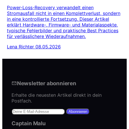
Power-Loss-Recovery verwandelt einen
Stromausfall nicht in einen Komplettverlust, sondern
in eine kontrollierte Fortsetzung. Dieser Artikel
erklärt Hardware-, Firmware- und Materialaspekte,
typische Fehlerbilder und praktische Best Practices
für verlässlichere Wiederaufnahmen.
Lena Richter
08.05.2026
Newsletter abonnieren
Erhalte die neuesten Artikel direkt in dein
Postfach.
Abonnieren
Captain Malu