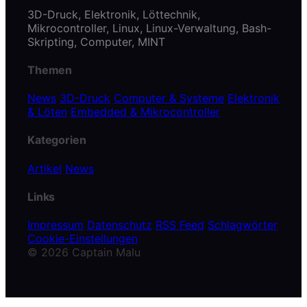
3D-Druck, Elektronik, Löttechnik,
Mikrocontroller, Linux, Linux-Verwaltung, Bash-
Skripting, Computer, MINT
Themen
News
3D-Druck
Computer & Systeme
Elektronik
& Löten
Embedded & Mikrocontroller
Kategorien
Artikel
News
Links
Impressum
Datenschutz
RSS Feed
Schlagwörter
Cookie-Einstellungen
© 2026 Captain Malu