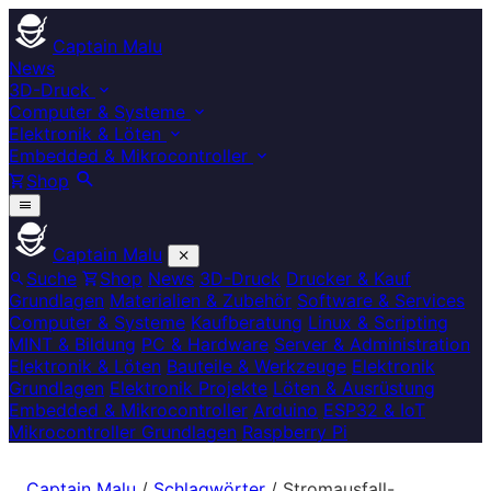
Captain Malu
News
3D-Druck
Computer & Systeme
Elektronik & Löten
Embedded & Mikrocontroller
Shop
Captain Malu
Suche
Shop
News
3D-Druck
Drucker & Kauf
Grundlagen
Materialien & Zubehör
Software & Services
Computer & Systeme
Kaufberatung
Linux & Scripting
MINT & Bildung
PC & Hardware
Server & Administration
Elektronik & Löten
Bauteile & Werkzeuge
Elektronik
Grundlagen
Elektronik Projekte
Löten & Ausrüstung
Embedded & Mikrocontroller
Arduino
ESP32 & IoT
Mikrocontroller Grundlagen
Raspberry Pi
Captain Malu
/
Schlagwörter
/
Stromausfall-