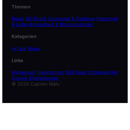
Themen
News
3D-Druck
Computer & Systeme
Elektronik
& Löten
Embedded & Mikrocontroller
Kategorien
Artikel
News
Links
Impressum
Datenschutz
RSS Feed
Schlagwörter
Cookie-Einstellungen
© 2026 Captain Malu