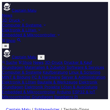
Captain Malu
News
3D-Druck
Computer & Systeme
Elektronik & Löten
Embedded & Mikrocontroller
Shop
Captain Malu
Suche
Shop
News
3D-Druck
Drucker & Kauf
Grundlagen
Materialien & Zubehör
Software & Services
Computer & Systeme
Kaufberatung
Linux & Scripting
MINT & Bildung
PC & Hardware
Server & Administration
Elektronik & Löten
Bauteile & Werkzeuge
Elektronik
Grundlagen
Elektronik Projekte
Löten & Ausrüstung
Embedded & Mikrocontroller
Arduino
ESP32 & IoT
Mikrocontroller Grundlagen
Raspberry Pi
Captain Malu
/
Schlagwörter
/
Technik-Tipps