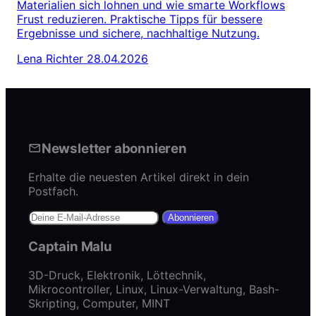
Materialien sich lohnen und wie smarte Workflows
Frust reduzieren. Praktische Tipps für bessere
Ergebnisse und sichere, nachhaltige Nutzung.
Lena Richter
28.04.2026
Newsletter abonnieren
Erhalte die neuesten Artikel direkt in dein
Postfach.
Abonnieren
Captain Malu
3D-Druck, Elektronik, Löttechnik,
Mikrocontroller, Linux, Linux-Verwaltung, Bash-
Skripting, Computer, MINT