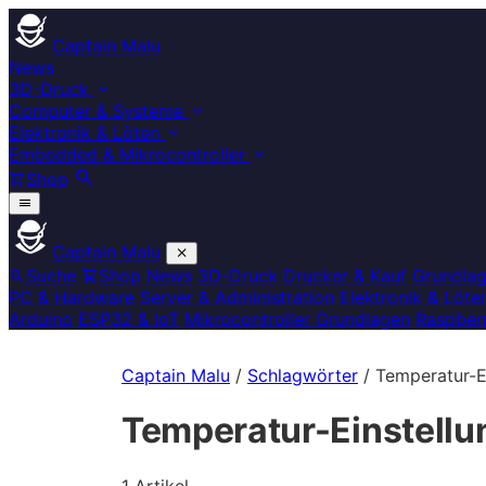
Captain Malu
News
3D-Druck
Computer & Systeme
Elektronik & Löten
Embedded & Mikrocontroller
Shop
Captain Malu
Suche
Shop
News
3D-Druck
Drucker & Kauf
Grundla
PC & Hardware
Server & Administration
Elektronik & Löte
Arduino
ESP32 & IoT
Mikrocontroller Grundlagen
Raspberr
Captain Malu
/
Schlagwörter
/
Temperatur-E
Temperatur-Einstell
1 Artikel