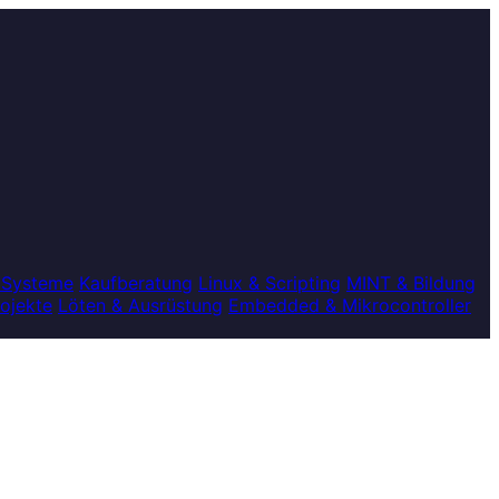
 Systeme
Kaufberatung
Linux & Scripting
MINT & Bildung
rojekte
Löten & Ausrüstung
Embedded & Mikrocontroller