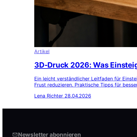
Artikel
3D‑Druck 2026: Was Einsteig
Ein leicht verständlicher Leitfaden für Eins
Frust reduzieren. Praktische Tipps für bess
Lena Richter
28.04.2026
Newsletter abonnieren