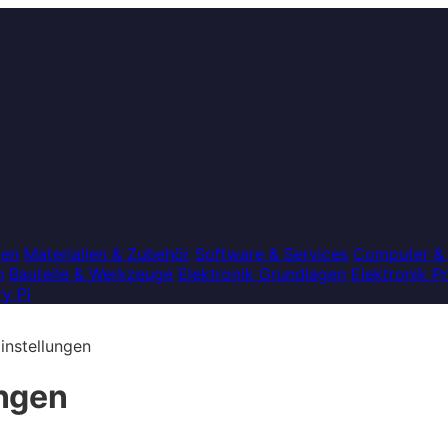
gen
Materialien & Zubehör
Software & Services
Computer &
n
Bauteile & Werkzeuge
Elektronik Grundlagen
Elektronik P
y Pi
instellungen
ungen