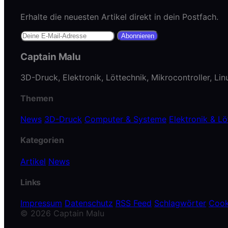
Erhalte die neuesten Artikel direkt in dein Postfach.
Abonnieren
Captain Malu
3D-Druck, Elektronik, Löttechnik, Mikrocontroller, Li
Themen
News
3D-Druck
Computer & Systeme
Elektronik & Lö
Kategorien
Artikel
News
Links
Impressum
Datenschutz
RSS Feed
Schlagwörter
Cook
© 2026 Captain Malu