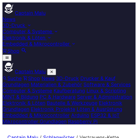
Captain Malu
News
3D-Druck
Computer & Systeme
Elektronik & Löten
Embedded & Mikrocontroller
Shop
Captain Malu
Suche
Shop
News
3D-Druck
Drucker & Kauf
Grundlagen
Materialien & Zubehör
Software & Services
Computer & Systeme
Kaufberatung
Linux & Scripting
MINT & Bildung
PC & Hardware
Server & Administration
Elektronik & Löten
Bauteile & Werkzeuge
Elektronik
Grundlagen
Elektronik Projekte
Löten & Ausrüstung
Embedded & Mikrocontroller
Arduino
ESP32 & IoT
Mikrocontroller Grundlagen
Raspberry Pi
Captain Malu
/
Schlagwörter
/
Vertrauens-Kette