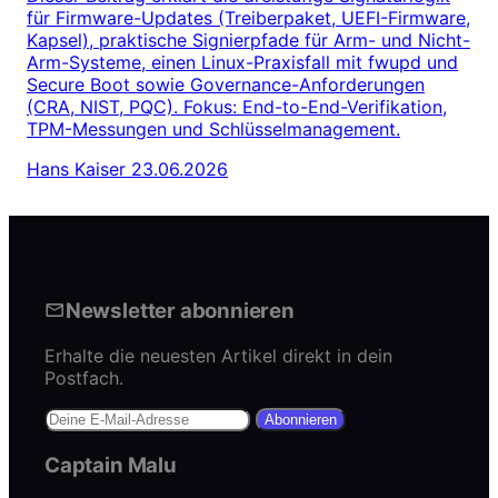
für Firmware-Updates (Treiberpaket, UEFI-Firmware,
Kapsel), praktische Signierpfade für Arm- und Nicht-
Arm-Systeme, einen Linux-Praxisfall mit fwupd und
Secure Boot sowie Governance-Anforderungen
(CRA, NIST, PQC). Fokus: End-to-End-Verifikation,
TPM-Messungen und Schlüsselmanagement.
Hans Kaiser
23.06.2026
Newsletter abonnieren
Erhalte die neuesten Artikel direkt in dein
Postfach.
Abonnieren
Captain Malu