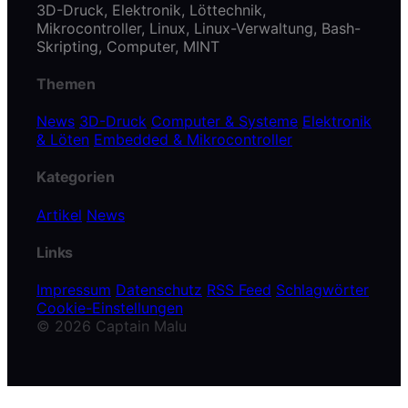
3D-Druck, Elektronik, Löttechnik,
Mikrocontroller, Linux, Linux-Verwaltung, Bash-
Skripting, Computer, MINT
Themen
News
3D-Druck
Computer & Systeme
Elektronik
& Löten
Embedded & Mikrocontroller
Kategorien
Artikel
News
Links
Impressum
Datenschutz
RSS Feed
Schlagwörter
Cookie-Einstellungen
© 2026 Captain Malu