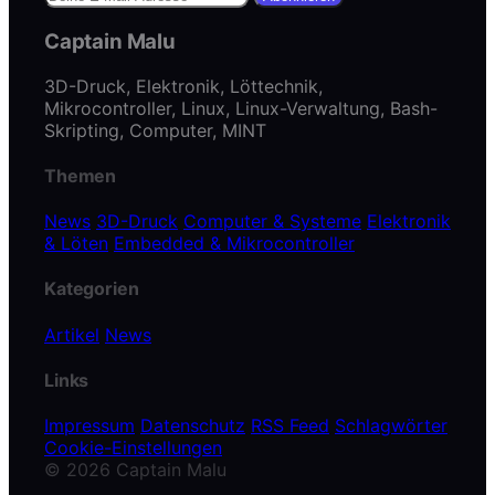
Captain Malu
3D-Druck, Elektronik, Löttechnik,
Mikrocontroller, Linux, Linux-Verwaltung, Bash-
Skripting, Computer, MINT
Themen
News
3D-Druck
Computer & Systeme
Elektronik
& Löten
Embedded & Mikrocontroller
Kategorien
Artikel
News
Links
Impressum
Datenschutz
RSS Feed
Schlagwörter
Cookie-Einstellungen
© 2026 Captain Malu