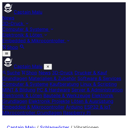
Captain Malu
News
3D-Druck
Computer & Systeme
Elektronik & Löten
Embedded & Mikrocontroller
Shop
Captain Malu
Suche
Shop
News
3D-Druck
Drucker & Kauf
Grundlagen
Materialien & Zubehör
Software & Services
Computer & Systeme
Kaufberatung
Linux & Scripting
MINT & Bildung
PC & Hardware
Server & Administration
Elektronik & Löten
Bauteile & Werkzeuge
Elektronik
Grundlagen
Elektronik Projekte
Löten & Ausrüstung
Embedded & Mikrocontroller
Arduino
ESP32 & IoT
Mikrocontroller Grundlagen
Raspberry Pi
Captain Malu
/
Schlagwörter
/
Vibrationen