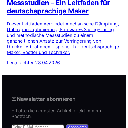
Messstudien – Ein Leitfaden für
deutschsprachige Maker
Dieser Leitfaden verbindet mechanische Dämpfung,
Untergrundoptimierung, Firmware-/Slicing-Tuning
und methodische Messstudien zu einem
ganzheitlichen Ansatz zur Verringerung von
Drucker-Vibrationen – speziell für deutschsprachige
Maker, Bastler und Techniker.
Lena Richter
28.04.2026
Newsletter abonnieren
Erhalte die neuesten Artikel direkt in dein
Postfach.
Abonnieren