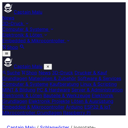
Captain Malu
News
3D-Druck
Computer & Systeme
Elektronik & Löten
Embedded & Mikrocontroller
Shop
Captain Malu
Suche
Shop
News
3D-Druck
Drucker & Kauf
Grundlagen
Materialien & Zubehör
Software & Services
Computer & Systeme
Kaufberatung
Linux & Scripting
MINT & Bildung
PC & Hardware
Server & Administration
Elektronik & Löten
Bauteile & Werkzeuge
Elektronik
Grundlagen
Elektronik Projekte
Löten & Ausrüstung
Embedded & Mikrocontroller
Arduino
ESP32 & IoT
Mikrocontroller Grundlagen
Raspberry Pi
Captain Malu
/
Schlagwörter
/
logrotate-