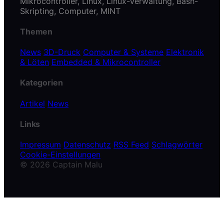
Mikrocontroller, Linux, Linux-Verwaltung, Bash-
Skripting, Computer, MINT
Themen
News
3D-Druck
Computer & Systeme
Elektronik
& Löten
Embedded & Mikrocontroller
Kategorien
Artikel
News
Links
Impressum
Datenschutz
RSS Feed
Schlagwörter
Cookie-Einstellungen
© 2026 Captain Malu