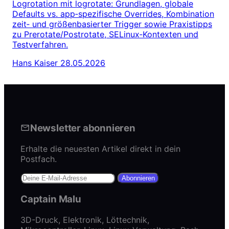
Logrotation mit logrotate: Grundlagen, globale
Defaults vs. app‑spezifische Overrides, Kombination
zeit‑ und größenbasierter Trigger sowie Praxistipps
zu Prerotate/Postrotate, SELinux‑Kontexten und
Testverfahren.
Hans Kaiser
28.05.2026
Newsletter abonnieren
Erhalte die neuesten Artikel direkt in dein
Postfach.
Abonnieren
Captain Malu
3D-Druck, Elektronik, Löttechnik,